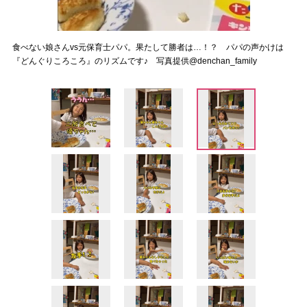
食べない娘さんvs元保育士パパ。果たして勝者は…！？ パパの声かけは
『どんぐりころころ』のリズムです♪ 写真提供@denchan_family