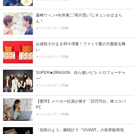
森崎ウィン×向井康二“両片思い”にキュンが止まら
ん！
オリコンタイアップ特集
お値段そのまま45％増量！ファミマ夏の大盤振る舞
い
オリコンタイアップ特集
SUPER★DRAGON、自ら描いた”レトロフューチャ
ー”
オリコンタイアップ特集
【驚愕】メーカー社員が推す「10万円台」神コスパ
PC
オリコンタイアップ特集
「別班のよう」腕時計で『VIVANT』の世界観再現