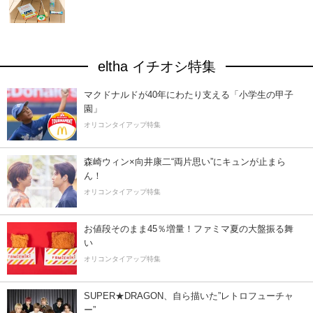
eltha イチオシ特集
マクドナルドが40年にわたり支える「小学生の甲子
園」
オリコンタイアップ特集
森崎ウィン×向井康二“両片思い”にキュンが止まら
ん！
オリコンタイアップ特集
お値段そのまま45％増量！ファミマ夏の大盤振る舞
い
オリコンタイアップ特集
SUPER★DRAGON、自ら描いた”レトロフューチャ
ー”