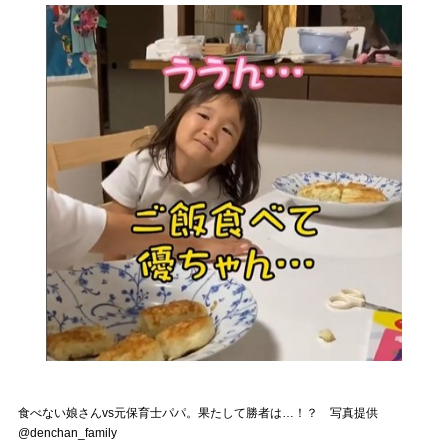
食べない娘さんvs元保育士パパ。果たして勝者は…！？ 写真提供
@denchan_family