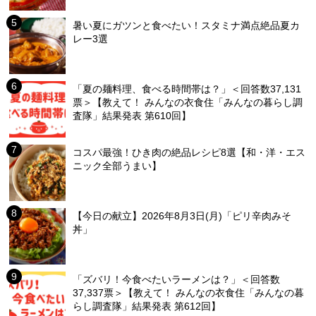
暑い夏にガツンと食べたい！スタミナ満点絶品夏カ
レー3選
「夏の麺料理、食べる時間帯は？」＜回答数37,131
票＞【教えて！ みんなの衣食住「みんなの暮らし調
査隊」結果発表 第610回】
コスパ最強！ひき肉の絶品レシピ8選【和・洋・エス
ニック全部うまい】
【今日の献立】2026年8月3日(月)「ピリ辛肉みそ
丼」
「ズバリ！今食べたいラーメンは？」＜回答数
37,337票＞【教えて！ みんなの衣食住「みんなの暮
らし調査隊」結果発表 第612回】