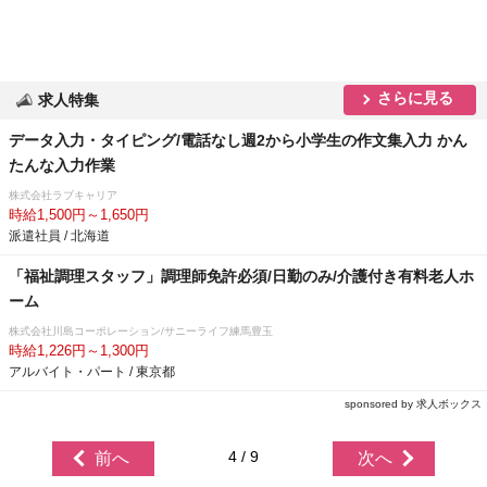
さらに見る
求人特集
データ入力・タイピング/電話なし週2から小学生の作文集入力 かん
たんな入力作業
株式会社ラブキャリア
時給1,500円～1,650円
派遣社員 / 北海道
「福祉調理スタッフ」調理師免許必須/日勤のみ/介護付き有料老人ホ
ーム
株式会社川島コーポレーション/サニーライフ練馬豊玉
時給1,226円～1,300円
アルバイト・パート / 東京都
sponsored by 求人ボックス
4 / 9
前へ
次へ