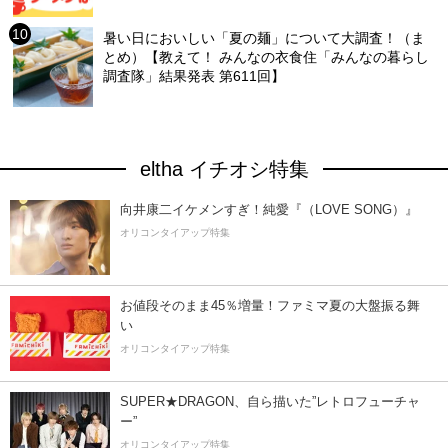
暑い日においしい「夏の麺」について大調査！（ま
とめ）【教えて！ みんなの衣食住「みんなの暮らし
調査隊」結果発表 第611回】
eltha イチオシ特集
向井康二イケメンすぎ！純愛『（LOVE SONG）』
オリコンタイアップ特集
お値段そのまま45％増量！ファミマ夏の大盤振る舞
い
オリコンタイアップ特集
SUPER★DRAGON、自ら描いた”レトロフューチャ
ー”
オリコンタイアップ特集