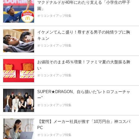
マクドナルドが40年にわたり支える「小学生の甲子
園」
オリコンタイアップ特集
イケメンてんこ盛り！尊すぎる男子の純情ラブに胸
キュン
オリコンタイアップ特集
お値段そのまま45％増量！ファミマ夏の大盤振る舞
い
オリコンタイアップ特集
SUPER★DRAGON、自ら描いた”レトロフューチャ
ー”
オリコンタイアップ特集
【驚愕】メーカー社員が推す「10万円台」神コスパ
PC
オリコンタイアップ特集