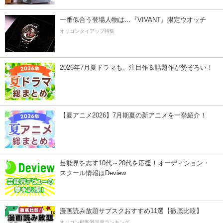
一番似合う登場人物は…『VIVANT』限定ウオッチ
オリコンタイアップ特集
2026年7月夏ドラマも、注目作＆話題作が勢ぞろい！
【夏アニメ2026】7月期夏の新アニメを一挙紹介！
芸能界を志す10代～20代を応援！オーディション・
スクール情報はDeview
漫画読み放題サブスクおすすめ11選【徹底比較】
オリコン顧客満足度ランキング