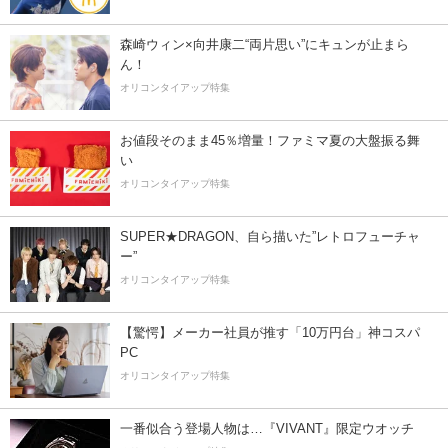
森崎ウィン×向井康二“両片思い”にキュンが止まら
ん！
オリコンタイアップ特集
お値段そのまま45％増量！ファミマ夏の大盤振る舞
い
オリコンタイアップ特集
SUPER★DRAGON、自ら描いた”レトロフューチャ
ー”
オリコンタイアップ特集
【驚愕】メーカー社員が推す「10万円台」神コスパ
PC
オリコンタイアップ特集
一番似合う登場人物は…『VIVANT』限定ウオッチ