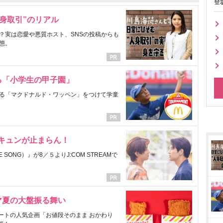
登
身取引”のリアル
？実は恋愛や悪質ホスト、SNSの投稿からも
態。
る「小学生の甲子園」
る「マクドナルド・ワッペン」をつけて学童
にキュンが止まらん！
ONG）』が8／５よりJ:COM STREAMで
マ夏の大盤振る舞い
ートの人気企画「お値段そのまま おかわり