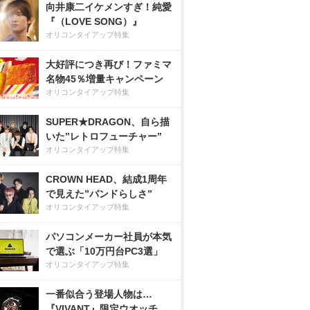
向井康二イケメンすぎ！純愛
『（LOVE SONG）』
オリコンタイアップ特集
大好評につき再び！ファミマ
名物45％増量キャンペーン
オリコンタイアップ特集
SUPER★DRAGON、自ら描
いた”レトロフューチャー”
オリコンタイアップ特集
CROWN HEAD、結成1周年
で見えた”バンドらしさ”
オリコンタイアップ特集
パソコンメーカー社員が本気
で選ぶ「10万円台PC3選」
オリコンタイアップ特集
一番似合う登場人物は…
『VIVANT』限定ウオッチ