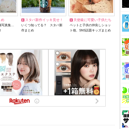
とめ
スタバ新作イッキ見せ！
天使級に可愛い子供たち
猫写真集…
いくつ知ってる？ スタバ新
ペットと子供の仲良しショッ
リ
作まとめ
ト他、SNS話題キッズまとめ