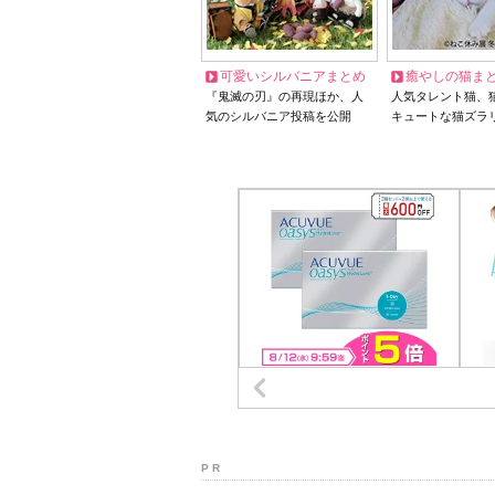
可愛いシルバニアまとめ
癒やしの猫ま
『鬼滅の刃』の再現ほか、人
人気タレント猫、
気のシルバニア投稿を公開
キュートな猫ズラ
P R