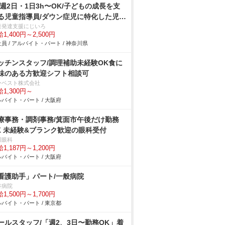
/週2日・1日3h〜OK/子どもの成長を支
る児童指導員/ダウン症児に特化した児童
達支援・放デイ
童発達支援にじいろ
1,400円～2,500円
員 / アルバイト・パート / 神奈川県
ッチンスタッフ/調理補助未経験OK食に
味のある方歓迎シフト相談可
ーベスト株式会社
1,300円～
バイト・パート / 大阪府
療事務・調剤事務/箕面市午後だけ勤務
K 未経験&ブランク歓迎の眼科受付
川眼科
1,187円～1,200円
バイト・パート / 大阪府
看護助手」パート/一般病院
谷病院
1,500円～1,700円
バイト・パート / 東京都
ールスタッフ/「週2、3日〜勤務OK」着