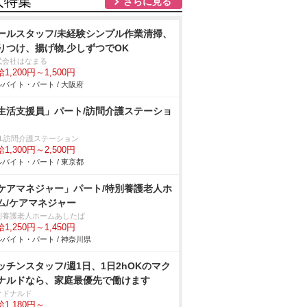
人特集
さらに見る
ールスタッフ/未経験シンプル作業清掃、
りつけ、揚げ物.少しずつでOK
式会社はなまる
1,200円～1,500円
バイト・パート / 大阪府
生活支援員」パート/訪問介護ステーショ
iLL訪問介護ステーション
1,300円～2,500円
バイト・パート / 東京都
ケアマネジャー」パート/特別養護老人ホ
ム/ケアマネジャー
別養護老人ホームあしたば
1,250円～1,450円
バイト・パート / 神奈川県
ッチンスタッフ/週1日、1日2hOKのマク
ナルドなら、家庭最優先で働けます
クドナルド
1,180円～