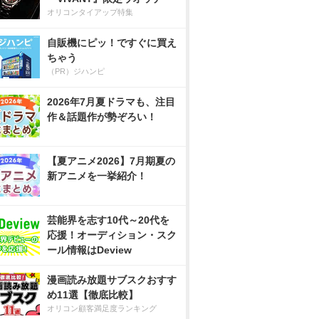
オリコンタイアップ特集
自販機にピッ！ですぐに買え
ちゃう
（PR）ジハンピ
2026年7月夏ドラマも、注目
作＆話題作が勢ぞろい！
【夏アニメ2026】7月期夏の
新アニメを一挙紹介！
芸能界を志す10代～20代を
応援！オーディション・スク
ール情報はDeview
漫画読み放題サブスクおすす
め11選【徹底比較】
オリコン顧客満足度ランキング