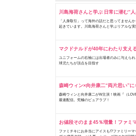
川島海荷さんと学ぶ 日常に潜む“人
「人身取引」って海外の話だと思ってませんか
起きています。川島海荷さんと学ぶリアルな実
マクドナルドが40年にわたり支え
ユニフォームの右袖には出場者のみに与えられ
球児たちが頂点を目指す
森崎ウィン×向井康二“両片思い”
森崎ウィンと向井康二がW主演！映画『（LOVE S
最速配信。究極のピュアラブ！
お値段そのまま45％増量！ファミ
ファミチキにお弁当にアイスも!?ファミリーマ