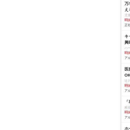
万
え
発
児
時給
正社
キ
興
ハ
時給
アル
医
O
辻
時給
アル
「
糀
時給
アル
ホ