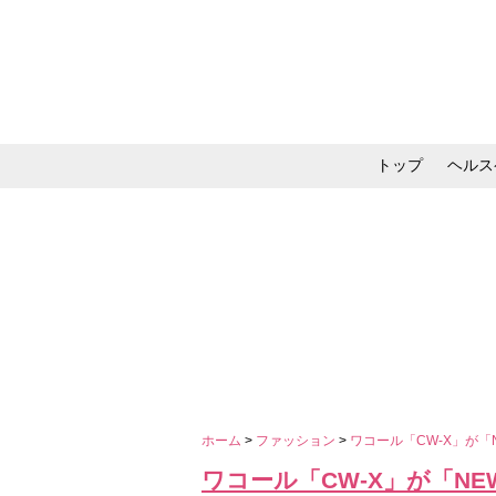
トップ
ヘルス
メイク・コスメ・スキ
ホーム
>
ファッション
>
ワコール「CW-X」が「
ワコール「CW-X」が「N