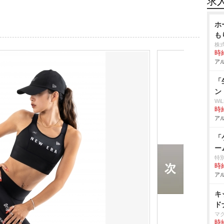
求
ホ
も
株
時給
アル
「
ン
W
時給
アル
「
ー
特
時給
アル
キ
ド
マ
時給