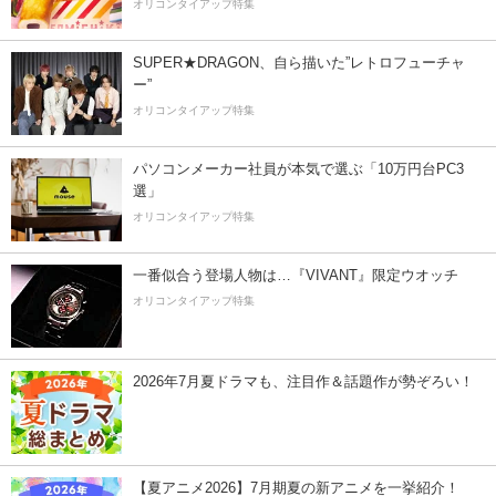
オリコンタイアップ特集
SUPER★DRAGON、自ら描いた”レトロフューチャ
ー”
オリコンタイアップ特集
パソコンメーカー社員が本気で選ぶ「10万円台PC3
選」
オリコンタイアップ特集
一番似合う登場人物は…『VIVANT』限定ウオッチ
オリコンタイアップ特集
2026年7月夏ドラマも、注目作＆話題作が勢ぞろい！
【夏アニメ2026】7月期夏の新アニメを一挙紹介！