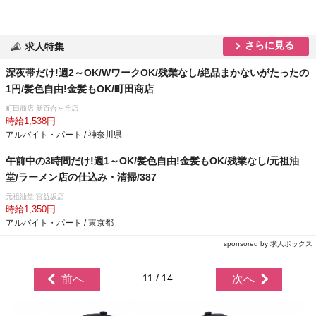
さらに見る
求人特集
深夜帯だけ!週2～OK/WワークOK/残業なし/絶品まかないがたったの
1円/髪色自由!金髪もOK/町田商店
町田商店 新百合ヶ丘店
時給1,538円
アルバイト・パート / 神奈川県
午前中の3時間だけ!週1～OK/髪色自由!金髪もOK/残業なし/元祖油
堂/ラーメン店の仕込み・清掃/387
元祖油堂 宮益坂店
時給1,350円
アルバイト・パート / 東京都
sponsored by 求人ボックス
11 / 14
前へ
次へ