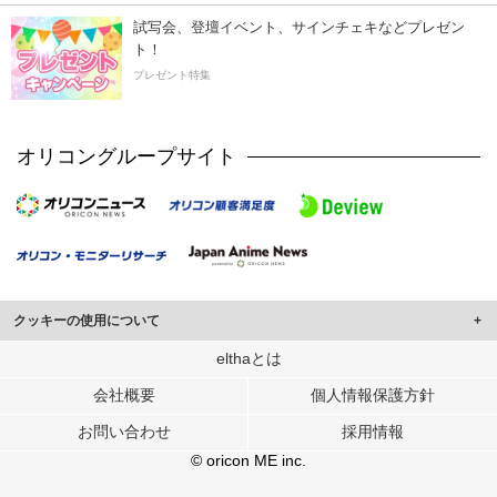
試写会、登壇イベント、サインチェキなどプレゼン
ト！
プレゼント特集
オリコングループサイト
クッキーの使用について
このサイトでは Cookie を使用して、ユーザーに合わせたコンテンツや広告の
elthaとは
表示、ソーシャル メディア機能の提供、広告の表示回数やクリック数の測定を
会社概要
個人情報保護方針
行っています。
また、ユーザーによるサイトの利用状況についても情報を収集し、ソーシャル
お問い合わせ
採用情報
メディアや広告配信、データ解析の各パートナーに提供しています。
各パートナーは、この情報とユーザーが各パートナーに提供した他の情報や、
© oricon ME inc.
ユーザーが各パートナーのサービスを使用したときに収集した他の情報を組み
合わせて使用することがあります。