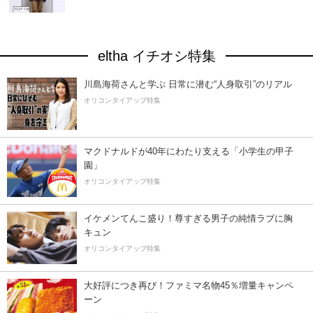
eltha イチオシ特集
川島海荷さんと学ぶ 日常に潜む“人身取引”のリアル
オリコンタイアップ特集
マクドナルドが40年にわたり支える「小学生の甲子
園」
オリコンタイアップ特集
イケメンてんこ盛り！尊すぎる男子の純情ラブに胸
キュン
オリコンタイアップ特集
大好評につき再び！ファミマ名物45％増量キャンペ
ーン