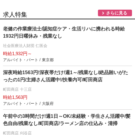
さらに見る
求人特集
老健の作業療法士/認知症ケア・生活リハに携われる時給
1932円日曜休み・残業なし
社会医療法人財団 仁医会
時給1,932円～
アルバイト・パート / 東京都
深夜時給1563円!深夜帯だけ!週1～/残業なし/絶品賄いがた
ったの1円/主婦さん活躍中!/扶養内可/町田商店
町田商店 十三店
時給1,563円
アルバイト・パート / 大阪府
午前中の3時間だけ!週1日～OK/未経験・学生さん活躍中/髪
色自由/残業なし/町田商店/ラーメン店の仕込み・清掃
町田商店 刈谷店