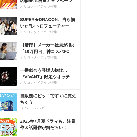
名物45％増量キャンペーン
オリコンタイアップ特集
SUPER★DRAGON、自ら描
いた”レトロフューチャー”
オリコンタイアップ特集
【驚愕】メーカー社員が推す
「10万円台」神コスパPC
オリコンタイアップ特集
一番似合う登場人物は…
『VIVANT』限定ウオッチ
オリコンタイアップ特集
自販機にピッ！ですぐに買え
ちゃう
（PR）ジハンピ
2026年7月夏ドラマも、注目
作＆話題作が勢ぞろい！