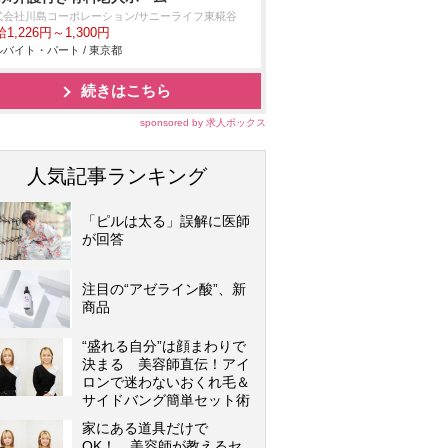
式会社川島コーポレーション/サニーライフ東糀谷
1,226円～1,300円
バイト・パート / 東京都
続きはこちら
sponsored by 求人ボックス
人気記事ランキング
「ピルは太る」誤解に医師
が回答
注目の“アゼライン酸”、新
商品
“盛れる自分”は顔まわりで
決まる 美容師直伝！アイ
ロンで迷わないおくれ毛＆
サイドバング簡単セット術
家にある道具だけで
OK！ 美容師が教えるセ