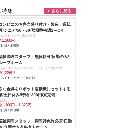
人特集
さらに見る
コンビニのお弁当盛り付け・製造」週払
可/シニア/50・60代活躍中/週2～OK
ジネットグループ株式会社
1,160円
社員 / 北海道
福祉調理スタッフ」無資格可/日勤のみ/
ループホーム
式会社コナウィンズ/ぐるーぷほーむ むれの里
1,226円
バイト・パート / 東京都
さな金具をロボット溶接機にセットする
業/土日休み/時給1300円/寮完備
式会社サンコウ
1,300円～1,625円
社員 / 愛知県
福祉調理スタッフ」調理師免許必須/日勤
み/介護付き有料老人ホーム