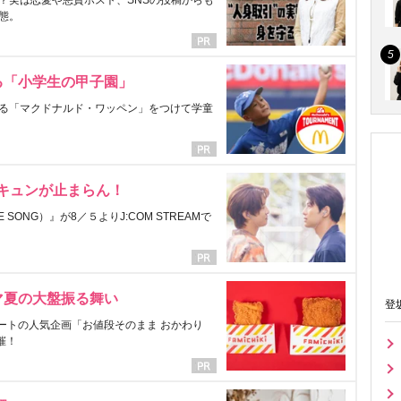
？実は恋愛や悪質ホスト、SNSの投稿からも
態。
る「小学生の甲子園」
る「マクドナルド・ワッペン」をつけて学童
にキュンが止まらん！
ONG）』が8／５よりJ:COM STREAMで
マ夏の大盤振る舞い
登
ートの人気企画「お値段そのまま おかわり
催！