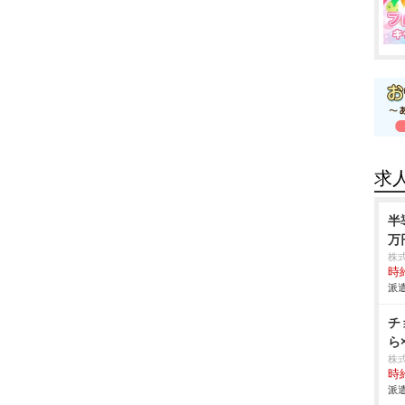
求
半
万
株
時給
派遣
チ
ら
株
時給
派遣