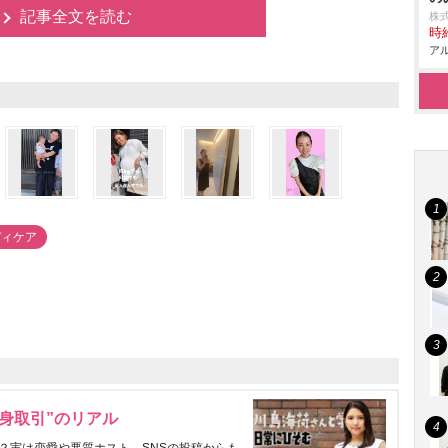
記事全文を読む
株
時給
アル
ディケア
身取引”のリアル