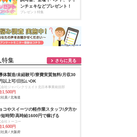
ンチェキなどプレゼント！
プレゼント特集
人特集
さらに見る
導体製造/未経験可/寮費実質無料/月収30
円以上可/日払いOK
式会社ジャパンクリエイト北日本事業統括部
1,500円
社員 / 北海道
ョコやスイーツの軽作業スタッフ/夕方か
×短時間!高時給1600円で稼げる
式会社トーコー
1,600円
社員 / 大阪府