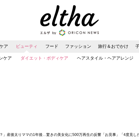
ケア
ビューティ
フード
ファッション
旅行＆おでかけ
ンケア
ダイエット・ボディケア
ヘアスタイル・ヘアアレンジ
形？」産後太りママの1年後…驚きの美女化に500万再生の反響「お見事」「4度見し