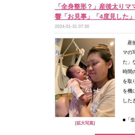
「全身整形？」産後太りママ
響「お見事」「4度見した
2024-01-31 07:30
産後
マの
た」
時間
を取
を機
した
■「生
[拡大写真]