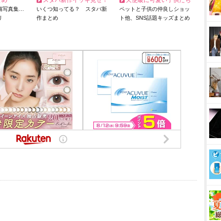
とめ
スタバ新作イッキ見せ！
天使級に可愛い子供たち
猫写真集…
いくつ知ってる？ スタバ新
ペットと子供の仲良しショッ
リ
作まとめ
ト他、SNS話題キッズまとめ