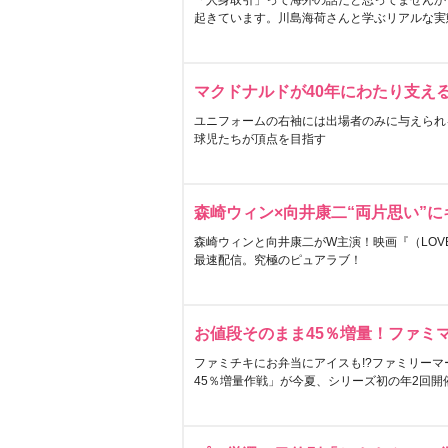
「人身取引」って海外の話だと思ってませんか
起きています。川島海荷さんと学ぶリアルな実
マクドナルドが40年にわたり支え
ユニフォームの右袖には出場者のみに与えられ
球児たちが頂点を目指す
森崎ウィン×向井康二“両片思い”
森崎ウィンと向井康二がW主演！映画『（LOVE S
最速配信。究極のピュアラブ！
お値段そのまま45％増量！ファミ
ファミチキにお弁当にアイスも!?ファミリーマ
45％増量作戦」が今夏、シリーズ初の年2回開