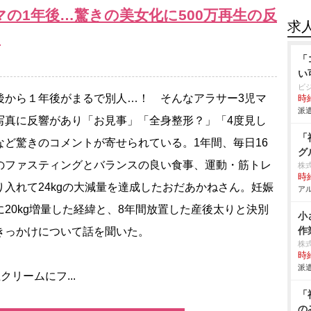
の1年後…驚きの美女化に500万再生の反
求
」
「
い
ビ
から１年後がまるで別人…！ そんなアラサー3児マ
時給
派遣
写真に反響があり「お見事」「全身整形？」「4度見し
「
など驚きのコメントが寄せられている。1年間、毎日16
グ
のファスティングとバランスの良い食事、運動・筋トレ
株
時給
り入れて24kgの大減量を達成したおだあかねさん。妊娠
アル
に20kg増量した経緯と、8年間放置した産後太りと決別
小
作
きっかけについて話を聞いた。
株
時給
派遣
クリームにフ...
「
の