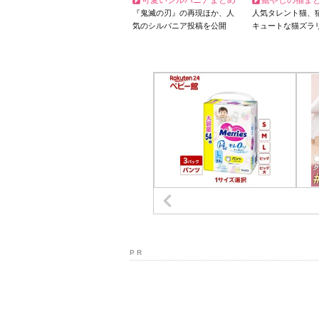
可愛いシルバニアまとめ
癒やしの猫ま
『鬼滅の刃』の再現ほか、人
人気タレント猫、
気のシルバニア投稿を公開
キュートな猫ズラ
P R