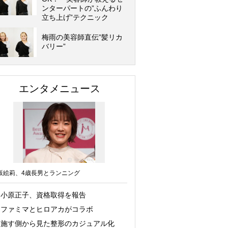
ンターパートの”ふんわり
立ち上げ”テクニック
梅雨の美容師直伝”髪リカ
バリー”
エンタメニュース
坂絵莉、4歳長男とランニング
小原正子、資格取得を報告
ファミマとヒロアカがコラボ
施す側から見た整形のカジュアル化