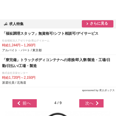
さらに見る
求人特集
「福祉調理スタッフ」無資格可/シフト相談可/デイサービス
社会福祉法人アゼリヤ会/美山デイホーム
時給1,244円～1,260円
アルバイト・パート / 東京都
「寮完備」トラックボディコンテナへの溶接/即入寮/製造・工場/日
勤/日払い/工場・製造
株式会社京栄センター
時給1,720円～2,150円
派遣社員 / 北海道
sponsored by 求人ボックス
4 / 9
前へ
次へ