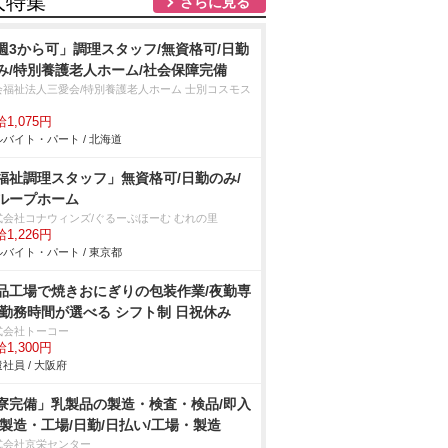
人特集
さらに見る
週3から可」調理スタッフ/無資格可/日勤
み/特別養護老人ホーム/社会保障完備
会福祉法人三愛会/特別養護老人ホーム 士別コスモス
1,075円
バイト・パート / 北海道
福祉調理スタッフ」無資格可/日勤のみ/
ループホーム
式会社コナウィンズ/ぐるーぷほーむ むれの里
1,226円
バイト・パート / 東京都
品工場で焼きおにぎりの包装作業/夜勤専
 勤務時間が選べる シフト制 日祝休み
式会社トーコー
1,300円
社員 / 大阪府
寮完備」乳製品の製造・検査・検品/即入
/製造・工場/日勤/日払い/工場・製造
式会社京栄センター