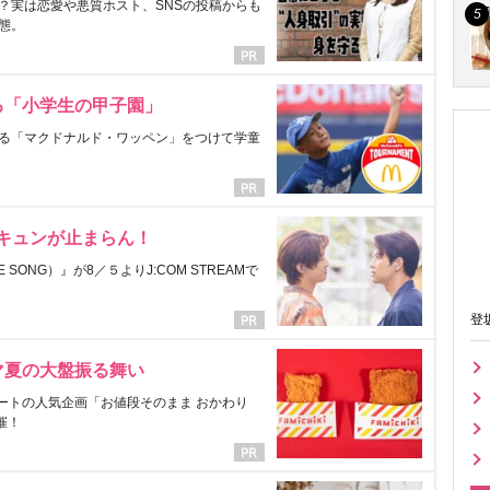
？実は恋愛や悪質ホスト、SNSの投稿からも
態。
る「小学生の甲子園」
る「マクドナルド・ワッペン」をつけて学童
にキュンが止まらん！
ONG）』が8／５よりJ:COM STREAMで
登
マ夏の大盤振る舞い
ートの人気企画「お値段そのまま おかわり
催！