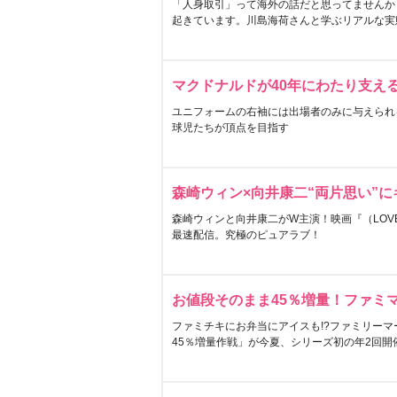
「人身取引」って海外の話だと思ってませんか
起きています。川島海荷さんと学ぶリアルな実
マクドナルドが40年にわたり支え
ユニフォームの右袖には出場者のみに与えられ
球児たちが頂点を目指す
森崎ウィン×向井康二“両片思い”
森崎ウィンと向井康二がW主演！映画『（LOVE S
最速配信。究極のピュアラブ！
お値段そのまま45％増量！ファミ
ファミチキにお弁当にアイスも!?ファミリーマ
45％増量作戦」が今夏、シリーズ初の年2回開