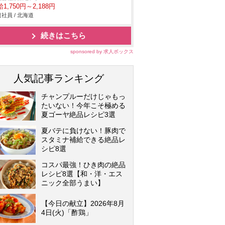
1,750円～2,188円
社員 / 北海道
続きはこちら
sponsored by 求人ボックス
人気記事ランキング
チャンプルーだけじゃもっ
たいない！今年こそ極める
夏ゴーヤ絶品レシピ3選
夏バテに負けない！豚肉で
スタミナ補給できる絶品レ
シピ8選
コスパ最強！ひき肉の絶品
レシピ8選【和・洋・エス
ニック全部うまい】
【今日の献立】2026年8月
4日(火)「酢鶏」