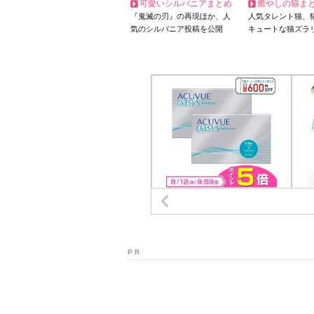
可愛いシルバニアまとめ
癒やしの猫ま
『鬼滅の刃』の再現ほか、人
人気タレント猫、
気のシルバニア投稿を公開
キュートな猫ズラ
P R