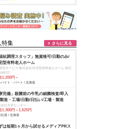
人特集
さらに見る
福祉調理スタッフ」無資格可/日勤のみ/
宅型有料老人ホーム
T居宅サービス 株式会社/住宅型有料老人ホーム 朝日
WEST
1,200円～
バイト・パート / 北海道
寮完備」殺菌前の牛乳の細菌検査/即入
/製造・工場/日勤/日払い/工場・製造
式会社京栄センター
1,300円～1,625円
社員 / 北海道
ずは短期1ヶ月から試せるメディアPRス