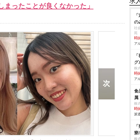
求
しまったことが良くなかった」
「
の
社
苑
時給
アル
「
グ
株
時給
アル
食
属
株
時給
派遣
「
寮
株