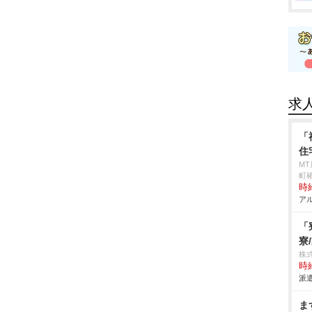
求
「
住
M
町椿
時給
アル
「
寮
株
時給
派遣
ま