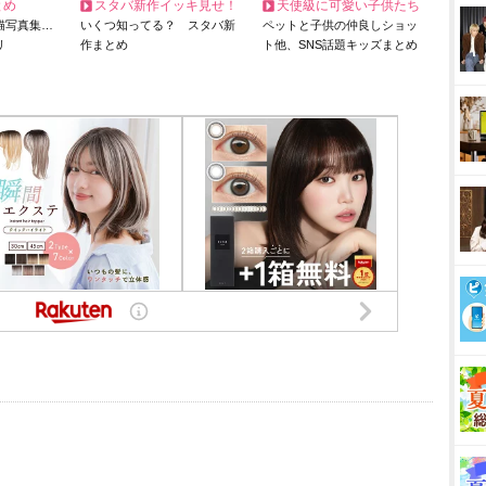
とめ
スタバ新作イッキ見せ！
天使級に可愛い子供たち
猫写真集…
いくつ知ってる？ スタバ新
ペットと子供の仲良しショッ
リ
作まとめ
ト他、SNS話題キッズまとめ