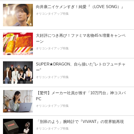
向井康二イケメンすぎ！純愛『（LOVE SONG）』
オリコンタイアップ特集
大好評につき再び！ファミマ名物45％増量キャンペ
ーン
オリコンタイアップ特集
SUPER★DRAGON、自ら描いた”レトロフューチャ
ー”
オリコンタイアップ特集
【驚愕】メーカー社員が推す「10万円台」神コスパ
PC
オリコンタイアップ特集
「別班のよう」腕時計で『VIVANT』の世界観再現
オリコンタイアップ特集