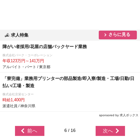
さらに見る
求人特集
障がい者採用/花屋の店舗バックヤード業務
株式会社パーク・コーポレーション
年収123万円～141万円
アルバイト・パート / 東京都
「寮完備」業務用プリンターの部品製造/即入寮/製造・工場/日勤/日
払い/工場・製造
株式会社京栄センター
時給1,400円
派遣社員 / 神奈川県
sponsored by 求人ボックス
6 / 16
前へ
次へ