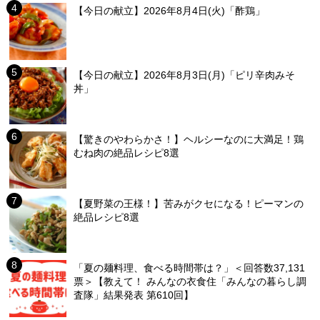
【今日の献立】2026年8月4日(火)「酢鶏」
【今日の献立】2026年8月3日(月)「ピリ辛肉みそ
丼」
【驚きのやわらかさ！】ヘルシーなのに大満足！鶏
むね肉の絶品レシピ8選
【夏野菜の王様！】苦みがクセになる！ピーマンの
絶品レシピ8選
「夏の麺料理、食べる時間帯は？」＜回答数37,131
票＞【教えて！ みんなの衣食住「みんなの暮らし調
査隊」結果発表 第610回】