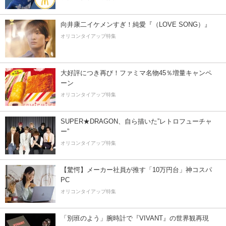
向井康二イケメンすぎ！純愛『（LOVE SONG）』
オリコンタイアップ特集
大好評につき再び！ファミマ名物45％増量キャンペ
ーン
オリコンタイアップ特集
SUPER★DRAGON、自ら描いた”レトロフューチャ
ー”
オリコンタイアップ特集
【驚愕】メーカー社員が推す「10万円台」神コスパ
PC
オリコンタイアップ特集
「別班のよう」腕時計で『VIVANT』の世界観再現