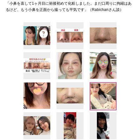
「小鼻を直して1ヶ月目に術後初めて化粧しました。まだ口周りに拘縮はあ
るけど、もう小鼻を正面から撮っても平気です」（Rabichanさん談）