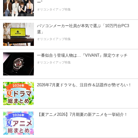
ー”
オリコンタイアップ特集
パソコンメーカー社員が本気で選ぶ「10万円台PC3
選」
オリコンタイアップ特集
一番似合う登場人物は…『VIVANT』限定ウオッチ
オリコンタイアップ特集
2026年7月夏ドラマも、注目作＆話題作が勢ぞろい！
【夏アニメ2026】7月期夏の新アニメを一挙紹介！