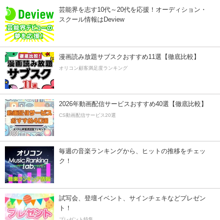
芸能界を志す10代～20代を応援！オーディション・
スクール情報はDeview
漫画読み放題サブスクおすすめ11選【徹底比較】
オリコン顧客満足度ランキング
2026年動画配信サービスおすすめ40選【徹底比較】
CS動画配信サービス20選
毎週の音楽ランキングから、ヒットの推移をチェッ
ク！
試写会、登壇イベント、サインチェキなどプレゼン
ト！
プレゼント特集