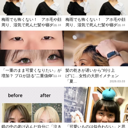
梅雨でも怖くない！ アホ毛や顔
梅雨でも怖くない！ アホ毛や顔
周り、湿気で死んだ髪や寝グ...
周り、湿気で死んだ髪や寝グ...
2026.06.16
2026.06.16
「一重のまま可愛くなりたい」が
髪の乾きが遅いから”刈り上
増加？ プロが語る“二重信仰”...
げ”に…女性の大胆イメチェン
2026.03.19
「夏...
2026.03.03
鏡の中の老け込んだ自分に「泣き
「可愛いものは似合わない」と思