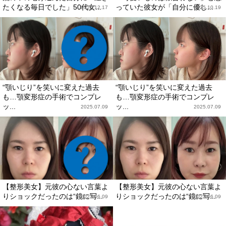
たくなる毎日でした」50代女...
っていた彼女が「自分に優し...
2025.12.17
2025.10.19
“顎いじり”を笑いに変えた過去
“顎いじり”を笑いに変えた過去
も…顎変形症の手術でコンプレ
も…顎変形症の手術でコンプレ
ッ...
ッ...
2025.07.09
2025.07.09
【整形美女】元彼の心ない言葉よ
【整形美女】元彼の心ない言葉よ
りショックだったのは“鏡に写...
りショックだったのは“鏡に写...
2025.06.09
2025.06.09