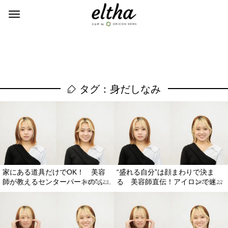
タグ：身だしなみ
家にある道具だけでOK！ 美容
“盛れる自分”は顔まわりで決ま
師が教えるセンターパートの”ふ...
る 美容師直伝！アイロンで迷...
2026.06.23
2026.06.22