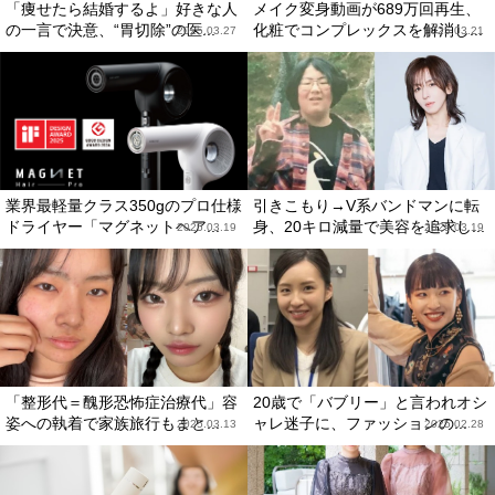
「痩せたら結婚するよ」好きな人
メイク変身動画が689万回再生、
の一言で決意、“胃切除”の医...
化粧でコンプレックスを解消し...
2025.03.27
2025.03.21
業界最軽量クラス350gのプロ仕様
引きこもり→V系バンドマンに転
ドライヤー「マグネットヘア...
身、20キロ減量で美容を追求し...
2025.03.19
2025.03.19
「整形代＝醜形恐怖症治療代」容
20歳で「バブリー」と言われオシ
姿への執着で家族旅行もまと...
ャレ迷子に、ファッションの...
2025.03.13
2025.02.28