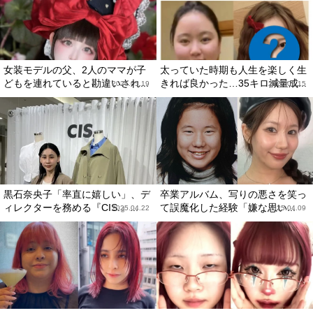
女装モデルの父、2人のママが子
太っていた時期も人生を楽しく生
どもを連れていると勘違いされ...
きれば良かった…35キロ減量成...
2025.05.19
2025.05.15
黒石奈央子「率直に嬉しい」、デ
卒業アルバム、写りの悪さを笑っ
ィレクターを務める『CIS.』...
て誤魔化した経験「嫌な思い...
2025.04.22
2025.04.09