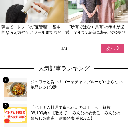
韓国でトレンドの“髪管理”、基本
「“所有ではなく共有”の考えが浸
的な考え方やケアツールまで...
透」３年で3.5倍に成長、レン...
2024.12.10
2024.09.02
1/3
次へ
人気記事ランキング
ジュワッと旨い！ゴーヤチャンプルーが止まらない
絶品レシピ3選
「ベトナム料理で食べたいのは？」＜回答数
38,109票＞【教えて！ みんなの衣食住「みんなの
暮らし調査隊」結果発表 第615回】