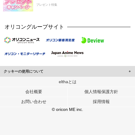
プレゼント特集
オリコングループサイト
クッキーの使用について
このサイトでは Cookie を使用して、ユーザーに合わせたコンテンツや広告の
elthaとは
表示、ソーシャル メディア機能の提供、広告の表示回数やクリック数の測定を
会社概要
個人情報保護方針
行っています。
また、ユーザーによるサイトの利用状況についても情報を収集し、ソーシャル
お問い合わせ
採用情報
メディアや広告配信、データ解析の各パートナーに提供しています。
各パートナーは、この情報とユーザーが各パートナーに提供した他の情報や、
© oricon ME inc.
ユーザーが各パートナーのサービスを使用したときに収集した他の情報を組み
合わせて使用することがあります。