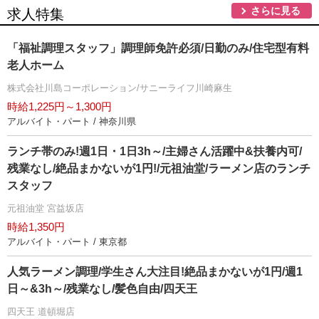
さらに見る
求人特集
「福祉調理スタッフ」調理師免許必須/日勤のみ/住宅型有料
老人ホーム
株式会社川島コーポレーション/サニーライフ川崎麻生
時給1,225円～1,300円
アルバイト・パート / 神奈川県
ランチ帯のみ!週1日・1日3h～/主婦さん活躍中&扶養内可/
残業なし/絶品まかないが1円!/元祖油堂/ラーメン店のランチ
スタッフ
元祖油堂 宮益坂店
時給1,350円
アルバイト・パート / 東京都
人気ラーメン調理/学生さん大注目!絶品まかないが1円/週1
日～&3h～/残業なし/髪色自由/四天王
四天王 道頓堀店