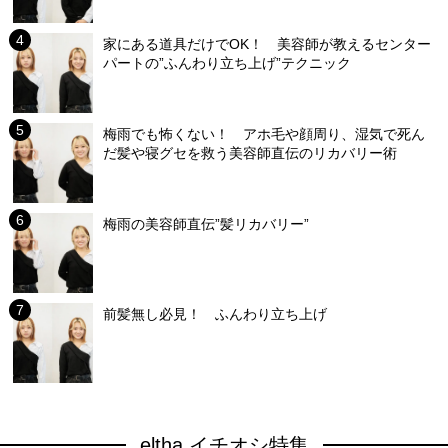
家にある道具だけでOK！ 美容師が教えるセンター
パートの”ふんわり立ち上げ”テクニック
梅雨でも怖くない！ アホ毛や顔周り、湿気で死ん
だ髪や寝グセを救う美容師直伝のリカバリー術
梅雨の美容師直伝”髪リカバリー”
前髪無し必見！ ふんわり立ち上げ
eltha イチオシ特集