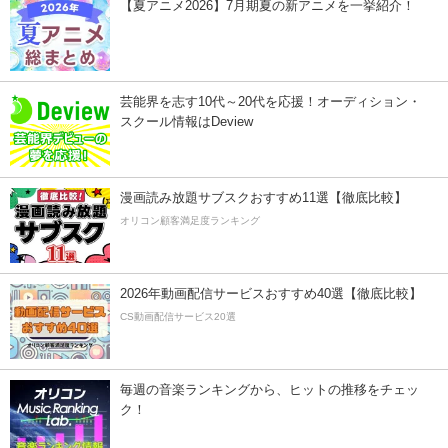
【夏アニメ2026】7月期夏の新アニメを一挙紹介！
芸能界を志す10代～20代を応援！オーディション・
スクール情報はDeview
漫画読み放題サブスクおすすめ11選【徹底比較】
オリコン顧客満足度ランキング
2026年動画配信サービスおすすめ40選【徹底比較】
CS動画配信サービス20選
毎週の音楽ランキングから、ヒットの推移をチェッ
ク！