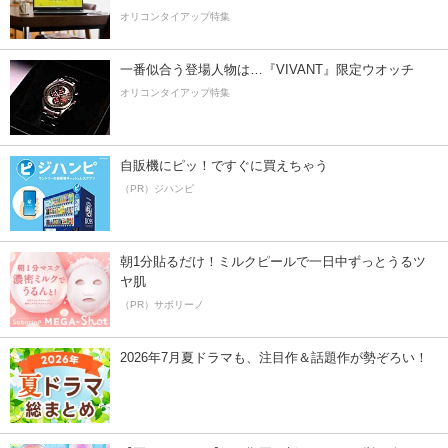
オリコンタイアップ特集
一番似合う登場人物は…『VIVANT』限定ウオッチ
オリコンタイアップ特集
自販機にピッ！ですぐに買えちゃう
（PR）ジハンピ
朝1分貼るだけ！ミルクピールで一日中ずっとうるツ
ヤ肌
（PR）サボリーノ
2026年7月夏ドラマも、注目作＆話題作が勢ぞろい！