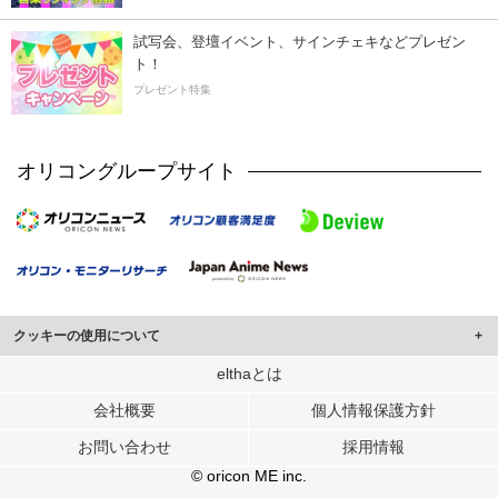
試写会、登壇イベント、サインチェキなどプレゼン
ト！
プレゼント特集
オリコングループサイト
クッキーの使用について
このサイトでは Cookie を使用して、ユーザーに合わせたコンテンツや広告の
elthaとは
表示、ソーシャル メディア機能の提供、広告の表示回数やクリック数の測定を
会社概要
個人情報保護方針
行っています。
また、ユーザーによるサイトの利用状況についても情報を収集し、ソーシャル
お問い合わせ
採用情報
メディアや広告配信、データ解析の各パートナーに提供しています。
各パートナーは、この情報とユーザーが各パートナーに提供した他の情報や、
© oricon ME inc.
ユーザーが各パートナーのサービスを使用したときに収集した他の情報を組み