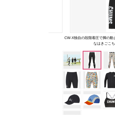
CW-X独自の段階着圧で脚の
なはきごこち