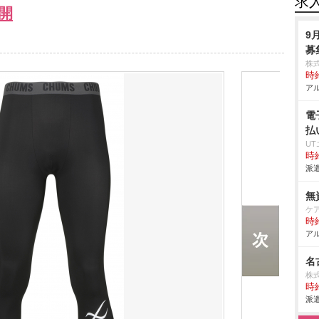
求
開
9
募
株
時給
アル
電
払
U
時給
派遣
無
ケ
時給
アル
名
株式
時給
派遣