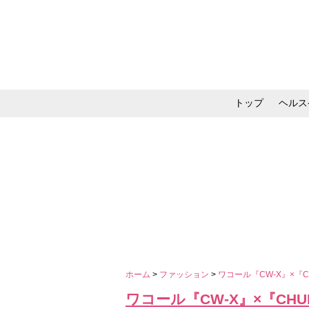
トップ
ヘルス
メイク・コスメ・スキ
ホーム
>
ファッション
>
ワコール『CW-X』×
ワコール『CW-X』×『C