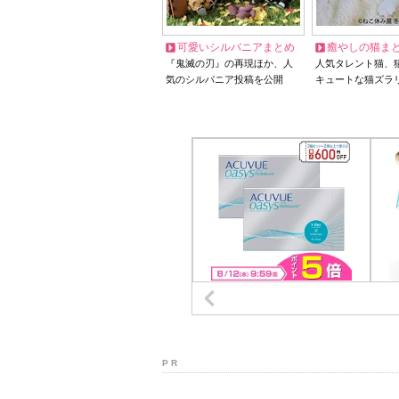
可愛いシルバニアまとめ
癒やしの猫ま
『鬼滅の刃』の再現ほか、人
人気タレント猫、
気のシルバニア投稿を公開
キュートな猫ズラ
P R