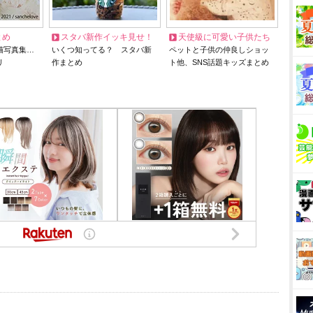
とめ
スタバ新作イッキ見せ！
天使級に可愛い子供たち
猫写真集…
いくつ知ってる？ スタバ新
ペットと子供の仲良しショッ
リ
作まとめ
ト他、SNS話題キッズまとめ