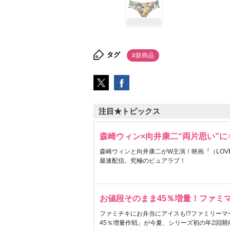
タグ
#新商品
注目★トピックス
森崎ウィン×向井康二“両片思い”
森崎ウィンと向井康二がW主演！映画『（LOVE S
最速配信。究極のピュアラブ！
お値段そのまま45％増量！ファミ
ファミチキにお弁当にアイスも!?ファミリーマ
45％増量作戦」が今夏、シリーズ初の年2回開