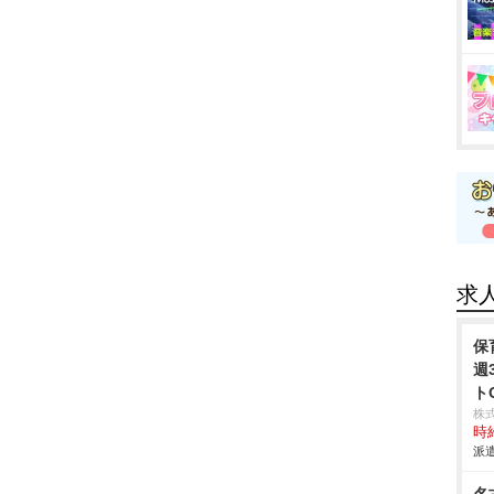
求
保
週
ト
株
時給
派遣