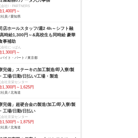
古屋勤務のデータ入力事務
会社I・PARTNERS
1,400円～
社員 / 愛知県
司店ホールスタッフ/週2 4h～シフト融
 高時給1,300円～&高校生も同時給 豪華
食事補助
式会社にっぱん
1,300円～
バイト・パート / 東京都
寮完備」ステーキの加工製造/即入寮/製
・工場/日勤/日払い/工場・製造
式会社京栄センター
1,300円～1,625円
社員 / 北海道
寮完備」超硬合金の製造/加工/即入寮/製
・工場/日勤/日払い
式会社京栄センター
1,500円～1,875円
社員 / 北海道