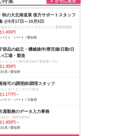
人特集
さらに見る
月 秋の大北海道展 後方サポートスタッフ
集 @9月17日～10月5日
式会社センチュリーアンドカンパニー 東海営業部
1,400円
バイト・パート / 愛知県
子部品の組立・機械操作/寮完備/日勤/日
い/工場・製造
Tエージェント株式会社AGT東海第一CU
1,300円
社員 / 愛知県
資格可の調理師/調理スタッフ
アセンター エミテラス堺北
1,177円～
バイト・パート / 大阪府
古屋勤務のデータ入力事務
会社I・PARTNERS
1,400円～
社員 / 愛知県