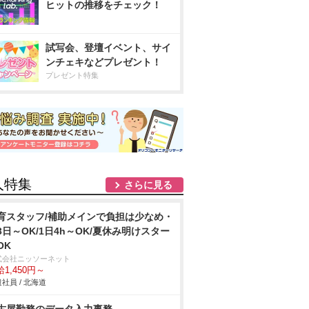
ヒットの推移をチェック！
試写会、登壇イベント、サイ
ンチェキなどプレゼント！
プレゼント特集
人特集
さらに見る
育スタッフ/補助メインで負担は少なめ・
3日～OK/1日4h～OK/夏休み明けスター
OK
式会社ニッソーネット
1,450円～
社員 / 北海道