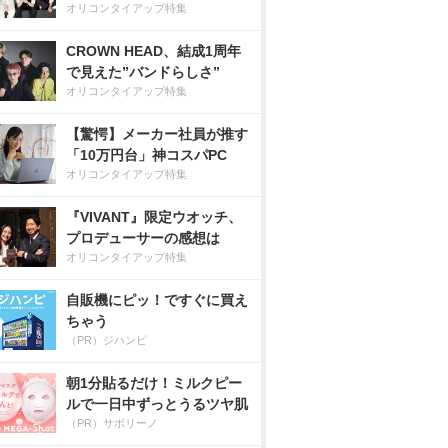
オリコンタイアップ特集
CROWN HEAD、結成1周年
で見えた”バンドらしさ”
オリコンタイアップ特集
【驚愕】メーカー社員が推す
「10万円台」神コスパPC
オリコンタイアップ特集
『VIVANT』限定ウオッチ、
プロデューサーの感想は
オリコンタイアップ特集
自販機にピッ！ですぐに買え
ちゃう
（PR）ジハンピ
朝1分貼るだけ！ミルクピー
ルで一日中ずっとうるツヤ肌
（PR）サボリーノ