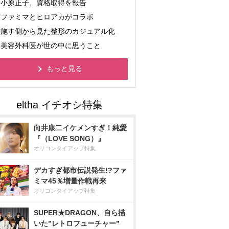
小原正子、資格取得を報告
ファミマとヒロアカがコラボ
施す側から見た整形のカジュアル化
美容外科医が世の中に思うこと
もっと見る
向井康二イケメンすぎ！純愛
『（LOVE SONG）』
オリコンタイアップ特集
デカすぎ都市伝説発生!?ファ
ミマ45％増量作戦再来
オリコンタイアップ特集
SUPER★DRAGON、自ら描
いた”レトロフューチャー”