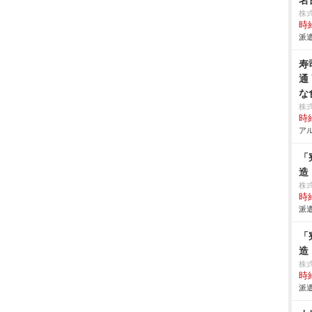
名
株式
時給
派遣
寿
通
な
株
時給
アル
「
造
株
時給
派遣
「
造
株
時給
派遣