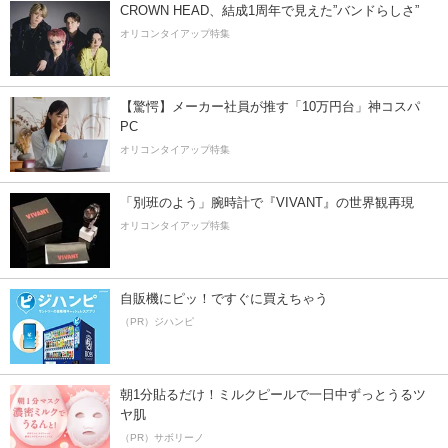
CROWN HEAD、結成1周年で見えた”バンドらしさ”
オリコンタイアップ特集
【驚愕】メーカー社員が推す「10万円台」神コスパ
PC
オリコンタイアップ特集
「別班のよう」腕時計で『VIVANT』の世界観再現
オリコンタイアップ特集
自販機にピッ！ですぐに買えちゃう
（PR）ジハンピ
朝1分貼るだけ！ミルクピールで一日中ずっとうるツ
ヤ肌
（PR）サボリーノ