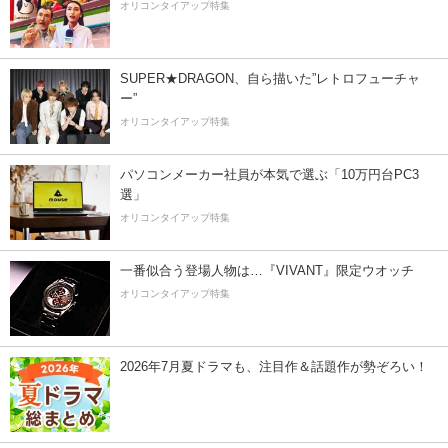
オリコンタイアップ特集
SUPER★DRAGON、自ら描いた”レトロフューチャ
ー”
オリコンタイアップ特集
パソコンメーカー社員が本気で選ぶ「10万円台PC3
選」
オリコンタイアップ特集
一番似合う登場人物は…『VIVANT』限定ウオッチ
オリコンタイアップ特集
2026年7月夏ドラマも、注目作＆話題作が勢ぞろい！