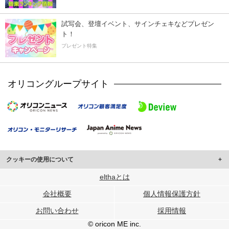
試写会、登壇イベント、サインチェキなどプレゼン
ト！
プレゼント特集
オリコングループサイト
クッキーの使用について
このサイトでは Cookie を使用して、ユーザーに合わせたコンテンツや広告の
elthaとは
表示、ソーシャル メディア機能の提供、広告の表示回数やクリック数の測定を
会社概要
個人情報保護方針
行っています。
また、ユーザーによるサイトの利用状況についても情報を収集し、ソーシャル
お問い合わせ
採用情報
メディアや広告配信、データ解析の各パートナーに提供しています。
各パートナーは、この情報とユーザーが各パートナーに提供した他の情報や、
© oricon ME inc.
ユーザーが各パートナーのサービスを使用したときに収集した他の情報を組み