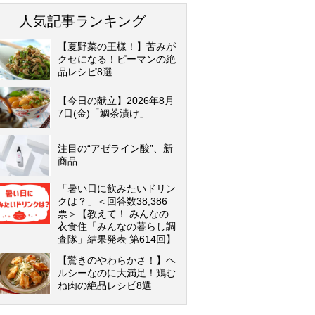
人気記事ランキング
【夏野菜の王様！】苦みが
クセになる！ピーマンの絶
品レシピ8選
【今日の献立】2026年8月
7日(金)「鯛茶漬け」
注目の“アゼライン酸”、新
商品
「暑い日に飲みたいドリン
クは？」＜回答数38,386
票＞【教えて！ みんなの
衣食住「みんなの暮らし調
査隊」結果発表 第614回】
【驚きのやわらかさ！】ヘ
ルシーなのに大満足！鶏む
ね肉の絶品レシピ8選