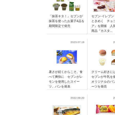
「抹茶キタ！」セブンが
セブン-イレブン
抹茶を使ったお菓子4品を
ときめく チョ
期間限定で発売
ア』を開催 人
商品『カスタ...
2023.07.18
2
暑さが続くからこそ、食
クリーム好きに
べて爽快に セブンがレ
セブンが牛乳を
モンを使用したスイー
オリジナルのパ
ツ、パンを発表
ーツを発売
2022.09.20
2