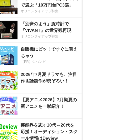
で選ぶ「10万円台PC3選」
オリコンタイアップ特集
「別班のよう」腕時計で
『VIVANT』の世界観再現
オリコンタイアップ特集
自販機にピッ！ですぐに買え
ちゃう
（PR）ジハンピ
2026年7月夏ドラマも、注目
作＆話題作が勢ぞろい！
【夏アニメ2026】7月期夏の
新アニメを一挙紹介！
芸能界を志す10代～20代を
応援！オーディション・スク
ール情報はDeview