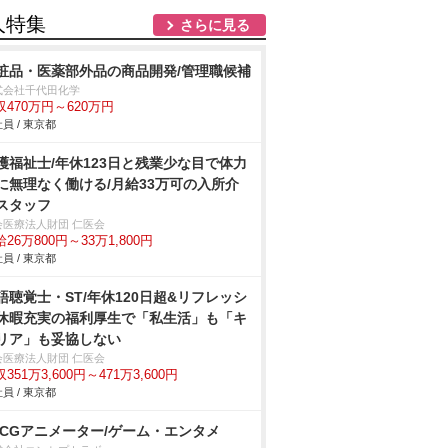
人特集
さらに見る
粧品・医薬部外品の商品開発/管理職候補
式会社千代田化学
収470万円～620万円
員 / 東京都
護福祉士/年休123日と残業少な目で体力
に無理なく働ける/月給33万可の入所介
スタッフ
会医療法人財団 仁医会
26万800円～33万1,800円
員 / 東京都
語聴覚士・ST/年休120日超&リフレッシ
休暇充実の福利厚生で「私生活」も「キ
リア」も妥協しない
会医療法人財団 仁医会
351万3,600円～471万3,600円
員 / 東京都
DCGアニメーター/ゲーム・エンタメ