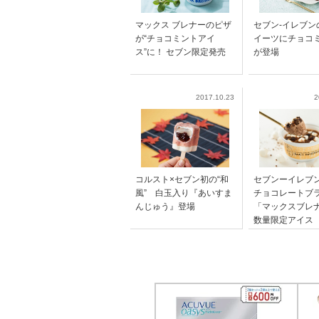
マックス ブレナーのピザ
セブン-イレブン
が“チョコミントアイ
イーツにチョコ
ス”に！ セブン限定発売
が登場
2017.10.23
2
コルスト×セブン初の“和
セブンーイレブ
風” 白玉入り『あいすま
チョコレートブ
んじゅう』登場
「マックスブレ
数量限定アイス