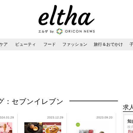
ケア
ビューティ
フード
ファッション
旅行＆おでかけ
ンケア
ダイエット・ボディケア
ヘアスタイル・ヘアアレンジ
グ：セブンイレブン
求
024.01.29
2023.12.29
2023.09.20
知
株
月