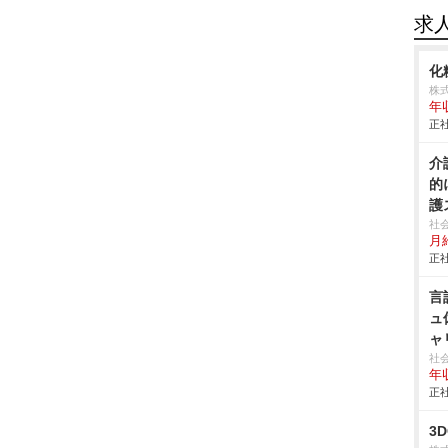
求
化
株
年
正社
介
的
護
社
月給
正社
言
ュ
ャ
社
年収
正社
3