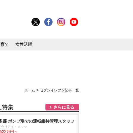
子育て
女性活躍
>
ホーム
セブンイレブン記事一覧
人特集
さらに見る
多郡 ポンプ場での運転維持管理スタッフ
式会社アイ・メッツ
給22万円～