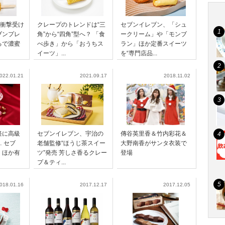
に衝撃受け
クレープのトレンドは“三
セブンイレブン、「シュ
ブンプレ
角”から“四角”型へ？ 「食
ークリーム」や「モンブ
るで濃蜜
べ歩き」から「おうちス
ラン」ほか定番スイーツ
イーツ」...
を“専門店品...
022.01.21
2021.09.17
2018.11.02
軽に高級
セブンイレブン、宇治の
傳谷英里香＆竹内彩花＆
 セブ
老舗監修“ほうじ茶スイー
大野南香がサンタ衣装で
」ほか有
ツ”発売 芳しさ香るクレー
登場
プ＆ティ...
018.01.16
2017.12.17
2017.12.05