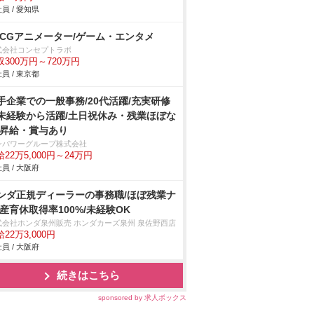
員 / 愛知県
DCGアニメーター/ゲーム・エンタメ
式会社コンセプトラボ
収300万円～720万円
員 / 東京都
手企業での一般事務/20代活躍/充実研修
未経験から活躍/土日祝休み・残業ほぼな
/昇給・賞与あり
ンパワーグループ株式会社
22万5,000円～24万円
員 / 大阪府
ンダ正規ディーラーの事務職/ほぼ残業ナ
/産育休取得率100%/未経験OK
式会社ホンダ泉州販売 ホンダカーズ泉州 泉佐野西店
22万3,000円
員 / 大阪府
続きはこちら
sponsored by 求人ボックス