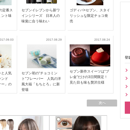
の定番ス
セブンイレブンから新ワ
ゴディバ×セブン、スタイ
ミント味
インシリーズ 日本人の
リッシュな限定チョコ発
味覚に合う味わい
売
017.09.03
2017.08.29
2017.08.24
登
セブン新作スイーツは“プ
ンと人気
セブン初の“チョコミン
レ金”だけの3日間限定！
ランド
ト”フレーバー 人気の洋
見た目も味も贅沢仕様
ナー」の
風大福「もちとろ」に新
登場
次へ