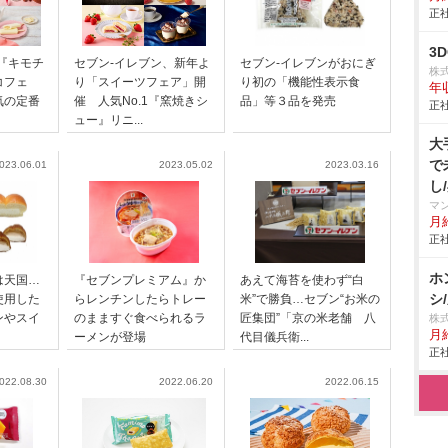
正社
3
『キモチ
セブン‐イレブン、新年よ
セブン-イレブンがおにぎ
株
コフェ
り「スイーツフェア」開
り初の「機能性表示食
年
気の定番
催 人気No.1『窯焼きシ
品」等３品を発売
正社
ュー』リニ...
大
で
023.06.01
2023.05.02
2023.03.16
し
マ
月給
正社
ホ
は天国…
『セブンプレミアム』か
あえて海苔を使わず“白
シ
使用した
らレンチンしたらトレー
米”で勝負…セブン“お米の
ンやスイ
のまますぐ食べられるラ
匠集団”「京の米老舗 八
株
月給
ーメンが登場
代目儀兵衛...
正社
022.08.30
2022.06.20
2022.06.15