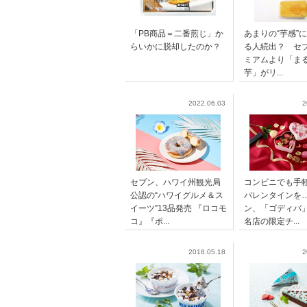
「PB商品＝二番煎じ」か
あまりの“芋感”
らいかに脱却したのか？
る人続出？ セ
ミアムより「ま
芋」がリ...
2022.06.03
2
セブン、ハワイ州観光局
コンビニでも手
公認の“ハワイグルメ＆ス
バレンタインを…
イーツ”13品発売 『ロコモ
ン、「ゴディバ
コ』『ポ...
名店の限定チ...
2018.05.18
2