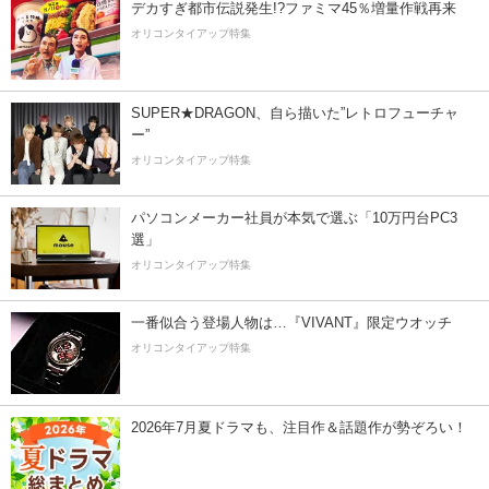
デカすぎ都市伝説発生!?ファミマ45％増量作戦再来
オリコンタイアップ特集
SUPER★DRAGON、自ら描いた”レトロフューチャ
ー”
オリコンタイアップ特集
パソコンメーカー社員が本気で選ぶ「10万円台PC3
選」
オリコンタイアップ特集
一番似合う登場人物は…『VIVANT』限定ウオッチ
オリコンタイアップ特集
2026年7月夏ドラマも、注目作＆話題作が勢ぞろい！