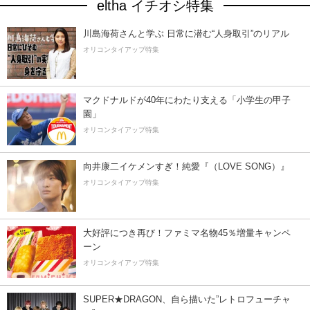
eltha イチオシ特集
川島海荷さんと学ぶ 日常に潜む“人身取引”のリアル
オリコンタイアップ特集
マクドナルドが40年にわたり支える「小学生の甲子
園」
オリコンタイアップ特集
向井康二イケメンすぎ！純愛『（LOVE SONG）』
オリコンタイアップ特集
大好評につき再び！ファミマ名物45％増量キャンペ
ーン
オリコンタイアップ特集
SUPER★DRAGON、自ら描いた”レトロフューチャ