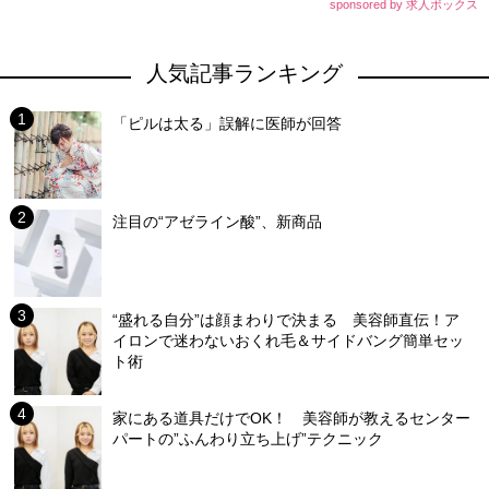
sponsored by 求人ボックス
人気記事ランキング
「ピルは太る」誤解に医師が回答
注目の“アゼライン酸”、新商品
“盛れる自分”は顔まわりで決まる 美容師直伝！ア
イロンで迷わないおくれ毛＆サイドバング簡単セッ
ト術
家にある道具だけでOK！ 美容師が教えるセンター
パートの”ふんわり立ち上げ”テクニック