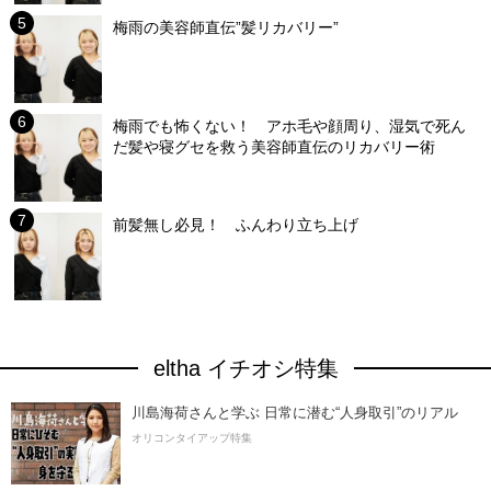
梅雨の美容師直伝”髪リカバリー”
梅雨でも怖くない！ アホ毛や顔周り、湿気で死ん
だ髪や寝グセを救う美容師直伝のリカバリー術
前髪無し必見！ ふんわり立ち上げ
eltha イチオシ特集
川島海荷さんと学ぶ 日常に潜む“人身取引”のリアル
オリコンタイアップ特集