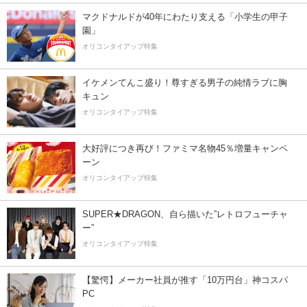
マクドナルドが40年にわたり支える「小学生の甲子
園」
オリコンタイアップ特集
イケメンてんこ盛り！尊すぎる男子の純情ラブに胸
キュン
オリコンタイアップ特集
大好評につき再び！ファミマ名物45％増量キャンペ
ーン
オリコンタイアップ特集
SUPER★DRAGON、自ら描いた”レトロフューチャ
ー”
オリコンタイアップ特集
【驚愕】メーカー社員が推す「10万円台」神コスパ
PC