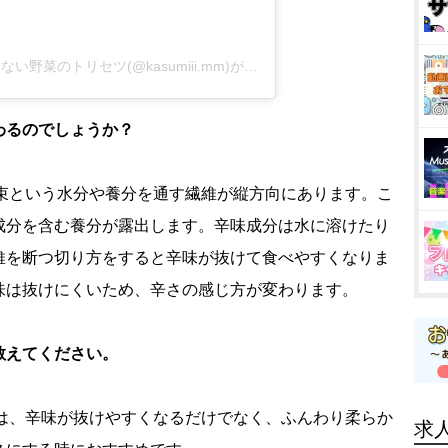
小島香住 野菜の先生 ?学校では教わらない野菜のトリセツ(@kasumiii.mm)がシェアした投稿
わるのでしょうか？
という水分や養分を通す繊維が縦方向にあります。こ
成分を含む養分が露出します。辛味成分は水に溶けたり
維を断つ切り方をすると辛味が抜けて食べやすくなりま
味は抜けにくいため、辛さの感じ方が変わります。
教えてください。
、辛味が抜けやすくなるだけでなく、ふんわり柔らか
求