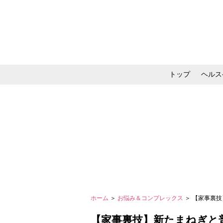
トップ
ヘルス
メイク・コスメ・スキ
ホーム
＞
お悩み＆コンプレックス
＞ 【家事裏
【家事裏技】新たまねぎと