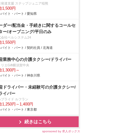
童発達支援 ステップジュニア稲熊
1,500円
バイト・パート / 愛知県
ーダー/配当金・手続きに関するコールセ
ター/オープニング/平日のみ
式会社ベルシステム24
1,550円
バイト・パート / 契約社員 / 北海道
迎業務中心の介護タクシー/ドライバー
リエGift横須賀中央
1,300円～
バイト・パート / 神奈川県
迎ドライバー・未経験可の介護タクシー/
ライバー
ハプライド ルフラン
1,250円～1,400円
バイト・パート / 東京都
続きはこちら
sponsored by 求人ボックス