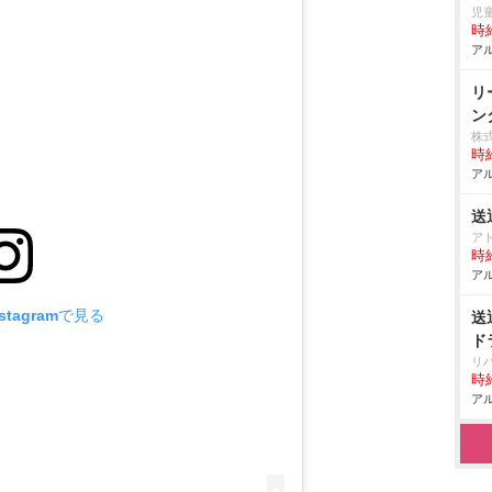
児
時給
アル
リ
ン
株
時給
アル
送
アト
時給
アル
tagramで見る
送
ド
リ
時給
アル