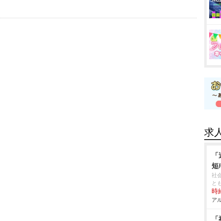
求
「
短
社
と
時給
アル
「