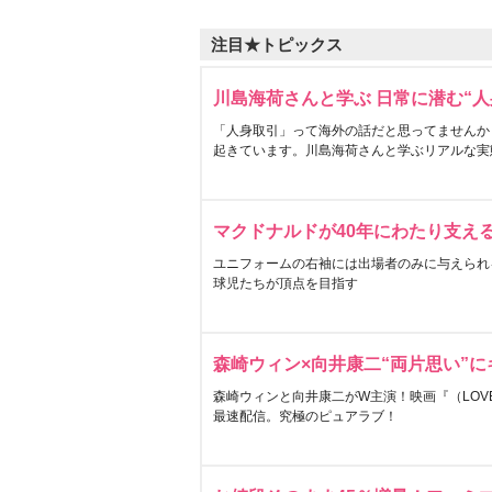
注目★トピックス
川島海荷さんと学ぶ 日常に潜む“人
「人身取引」って海外の話だと思ってませんか
起きています。川島海荷さんと学ぶリアルな実
マクドナルドが40年にわたり支え
ユニフォームの右袖には出場者のみに与えられ
球児たちが頂点を目指す
森崎ウィン×向井康二“両片思い”
森崎ウィンと向井康二がW主演！映画『（LOVE S
最速配信。究極のピュアラブ！