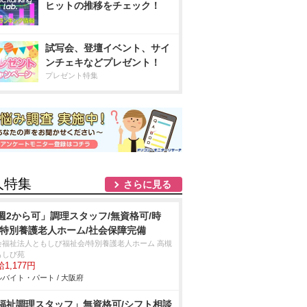
ヒットの推移をチェック！
試写会、登壇イベント、サイ
ンチェキなどプレゼント！
プレゼント特集
人特集
さらに見る
週2から可」調理スタッフ/無資格可/時
/特別養護老人ホーム/社会保障完備
会福祉法人ともしび福祉会/特別養護老人ホーム 高槻
もしび苑
1,177円
バイト・パート / 大阪府
福祉調理スタッフ」無資格可/シフト相談