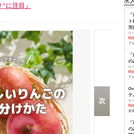
求
り”に注目」
「
ト
完
株
時給
アル
「
の
株式
時給
アル
O
テ
株
時給
派遣
「
の