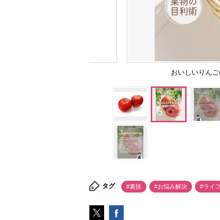
おいしいりんごの
タグ
#裏技
#お悩み解決
#ライ