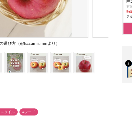
障
有
時給
アル
選び方（@kasumiii.mmより）
フスタイル
#フード