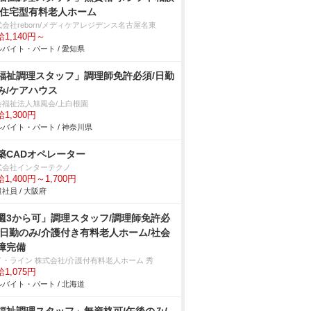
/住宅型有料老人ホーム
会社reborn/メディケアレジデンス名古屋名東
1,140円～
バイト・パート / 愛知県
福祉調理スタッフ」調理師免許必須/日勤
み/ケアハウス
会福祉法人旭風会/上白根園
1,300円
バイト・パート / 神奈川県
築CADオペレーター
式会社インターテクノ
1,400円～1,700円
社員 / 大阪府
週3から可」調理スタッフ/調理師免許必
/日勤のみ/介護付き有料老人ホーム/社会
障完備
イ・ライン 株式会社/介護付有料老人ホーム 秀
1,075円
バイト・パート / 北海道