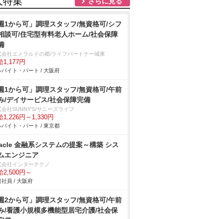
人特集
さらに見る
週1から可」調理スタッフ/無資格可/シフ
相談可/住宅型有料老人ホーム/社会保障
備
式会社エメラルドの郷/ライフパートナー城東
1,177円
バイト・パート / 大阪府
週1から可」調理スタッフ/無資格可/午前
み/デイサービス/社会保障完備
会社SUNNY'S/サニーズライフ
1,226円～1,330円
バイト・パート / 東京都
racle 金融系システムの提案～構築 シス
ムエンジニア
式会社インターテクノ
2,500円～
社員 / 大阪府
週2から可」調理スタッフ/無資格可/午前
み/看護小規模多機能型居宅介護/社会保