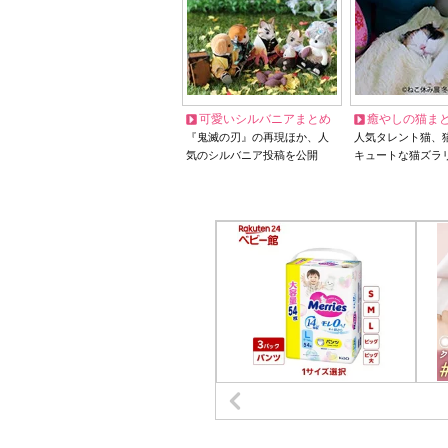
可愛いシルバニアまとめ
癒やしの猫ま
『鬼滅の刃』の再現ほか、人
人気タレント猫、
気のシルバニア投稿を公開
キュートな猫ズラ