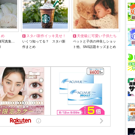
とめ
スタバ新作イッキ見せ！
天使級に可愛い子供たち
猫写真集…
いくつ知ってる？ スタバ新
ペットと子供の仲良しショッ
リ
作まとめ
ト他、SNS話題キッズまとめ