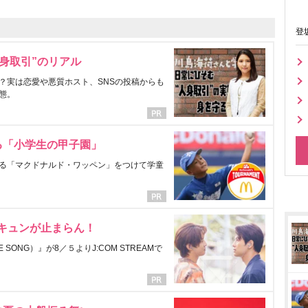
登
身取引”のリアル
？実は恋愛や悪質ホスト、SNSの投稿からも
態。
る「小学生の甲子園」
る「マクドナルド・ワッペン」をつけて学童
にキュンが止まらん！
ONG）』が8／５よりJ:COM STREAMで