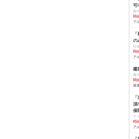
可
株式
時給
アル
「
の
社
時給
アル
建
株
時給
派遣
「
須
保
ア
時給
アル