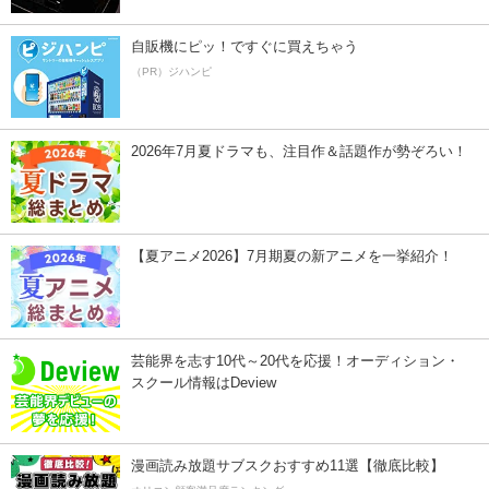
自販機にピッ！ですぐに買えちゃう
（PR）ジハンピ
2026年7月夏ドラマも、注目作＆話題作が勢ぞろい！
【夏アニメ2026】7月期夏の新アニメを一挙紹介！
芸能界を志す10代～20代を応援！オーディション・
スクール情報はDeview
漫画読み放題サブスクおすすめ11選【徹底比較】