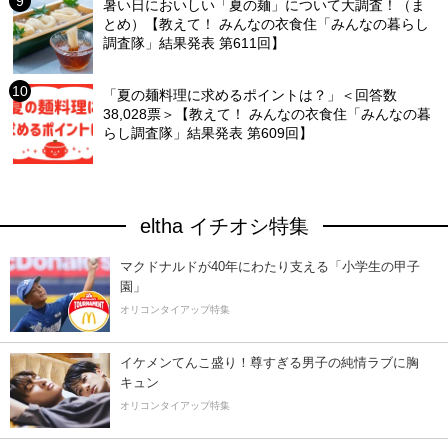
暑い日においしい「夏の麺」について大調査！（ま
とめ）【教えて！ みんなの衣食住「みんなの暮らし
調査隊」結果発表 第611回】
「夏の麺料理に求めるポイントは？」＜回答数
38,028票＞【教えて！ みんなの衣食住「みんなの暮
らし調査隊」結果発表 第609回】
eltha イチオシ特集
マクドナルドが40年にわたり支える「小学生の甲子
園」
オリコンタイアップ特集
イケメンてんこ盛り！尊すぎる男子の純情ラブに胸
キュン
オリコンタイアップ特集