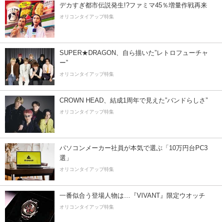
デカすぎ都市伝説発生!?ファミマ45％増量作戦再来
オリコンタイアップ特集
SUPER★DRAGON、自ら描いた”レトロフューチャ
ー”
オリコンタイアップ特集
CROWN HEAD、結成1周年で見えた”バンドらしさ”
オリコンタイアップ特集
パソコンメーカー社員が本気で選ぶ「10万円台PC3
選」
オリコンタイアップ特集
一番似合う登場人物は…『VIVANT』限定ウオッチ
オリコンタイアップ特集