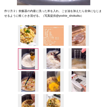
作り方２）炊飯器の内釜に洗った米を入れ、ごま油を加えたら全体になじま
せるように軽くかき混ぜる。（写真提供@yoshie_shokuiku）