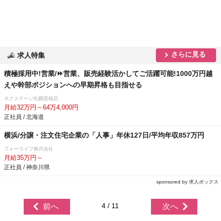
さらに見る
求人特集
積極採用中!営業/⏩️営業、販売経験活かしてご活躍可能!1000万円越
えや幹部ポジションへの早期昇格も目指せる
ネクステージ札幌苗穂店
月給32万円～64万4,000円
正社員 / 北海道
横浜/分譲・注文住宅企業の「人事」年休127日/平均年収857万円
フォーライフ株式会社
月給35万円～
正社員 / 神奈川県
sponsored by 求人ボックス
4 / 11
前へ
次へ