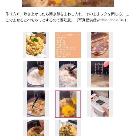
作り方６）炊き上がったら溶き卵をまわし入れ、そのままフタを閉じる。こ
こでまぜるとべちゃっとするので要注意。（写真提供@yoshie_shokuiku）