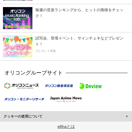
毎週の音楽ランキングから、ヒットの推移をチェッ
ク！
試写会、登壇イベント、サインチェキなどプレゼン
ト！
プレゼント特集
オリコングループサイト
クッキーの使用について
このサイトでは Cookie を使用して、ユーザーに合わせたコンテンツや広告の
elthaとは
表示、ソーシャル メディア機能の提供、広告の表示回数やクリック数の測定を