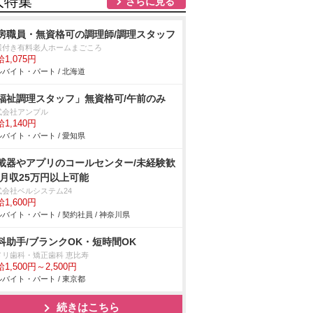
人特集
さらに見る
房職員・無資格可の調理師/調理スタッフ
護付き有料老人ホームまごころ
1,075円
バイト・パート / 北海道
福祉調理スタッフ」無資格可/午前のみ
式会社アンプル
1,140円
バイト・パート / 愛知県
載器やアプリのコールセンター/未経験歓
/月収25万円以上可能
式会社ベルシステム24
1,600円
バイト・パート / 契約社員 / 神奈川県
科助手/ブランクOK・短時間OK
メリ歯科・矯正歯科 恵比寿
1,500円～2,500円
バイト・パート / 東京都
続きはこちら