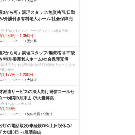
バイト・パート / 大阪府
週3から可」調理スタッフ/無資格可/日勤
み/介護付き有料老人ホーム/社会保障完
式会社RandTカンパニー/ベティさんの家太田川
1,250円～1,350円
バイト・パート / 愛知県
週2から可」調理スタッフ/無資格可/午後
み/特別養護老人ホーム/社会保障完備
会福祉法人かわち野福祉会/特別養護老人ホーム かわ
野里ながせ
1,177円～1,230円
バイト・パート / 大阪府
材派遣サービスの法人向け発信コールセ
ター/短期9月末まで/大量募集
式会社ベルシステム24
1,400円
バイト・パート / 契約社員 / 北海道
公庁の電話取次/未経験OK/土日祝休み/
チカ/週3日～/服装自由