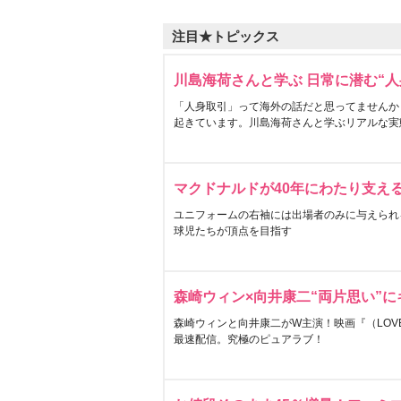
注目★トピックス
川島海荷さんと学ぶ 日常に潜む“人
「人身取引」って海外の話だと思ってませんか
起きています。川島海荷さんと学ぶリアルな実
マクドナルドが40年にわたり支え
ユニフォームの右袖には出場者のみに与えられ
球児たちが頂点を目指す
森崎ウィン×向井康二“両片思い”
森崎ウィンと向井康二がW主演！映画『（LOVE S
最速配信。究極のピュアラブ！