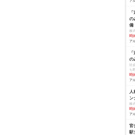
アル
「
の
備
株
時給
アル
「
の
社
ち
時給
アル
人
ン
株
時給
アル
官
駅