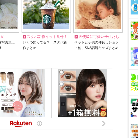
とめ
スタバ新作イッキ見せ！
天使級に可愛い子供たち
猫写真集…
いくつ知ってる？ スタバ新
ペットと子供の仲良しショッ
リ
作まとめ
ト他、SNS話題キッズまとめ