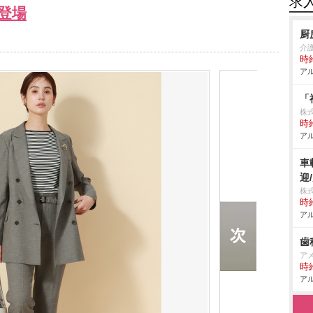
求
登場
厨
介
時給
アル
「
株
時給
アル
車
迎
株
時給
アル
歯
ア
時給
アル