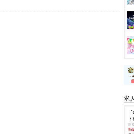
求
「
ト
医
時給