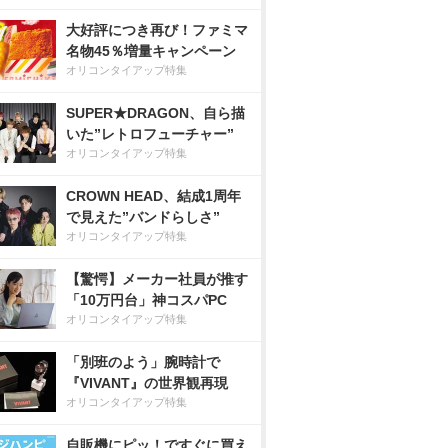
大好評につき再び！ファミマ
名物45％増量キャンペーン
オリコンタイアップ特集
SUPER★DRAGON、自ら描
いた”レトロフューチャー”
オリコンタイアップ特集
CROWN HEAD、結成1周年
で見えた”バンドらしさ”
オリコンタイアップ特集
【驚愕】メーカー社員が推す
「10万円台」神コスパPC
オリコンタイアップ特集
「別班のよう」腕時計で
『VIVANT』の世界観再現
オリコンタイアップ特集
自販機にピッ！ですぐに買え