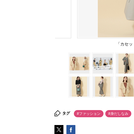
「カセッ
タグ
#ファッション
#身だしなみ