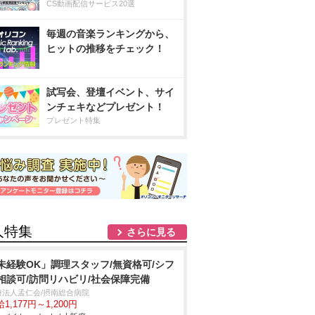
CS動画配信サービス20選
毎週の音楽ランキングから、
ヒットの推移をチェック！
試写会、登壇イベント、サイ
ンチェキなどプレゼント！
プレゼント特集
人特集
さらに見る
未経験OK」調理スタッフ/無資格可/シフ
相談可/訪問リハビリ/社会保障完備
療法人孟仁会/摂南総合病院
1,177円～1,200円