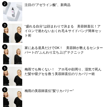
注目の“アゼライン酸”、新商品
“盛れる自分”は顔まわりで決まる 美容師直伝！ア
イロンで迷わないおくれ毛＆サイドバング簡単セッ
ト術
家にある道具だけでOK！ 美容師が教えるセンター
パートの”ふんわり立ち上げ”テクニック
梅雨でも怖くない！ アホ毛や顔周り、湿気で死ん
だ髪や寝グセを救う美容師直伝のリカバリー術
梅雨の美容師直伝”髪リカバリー”