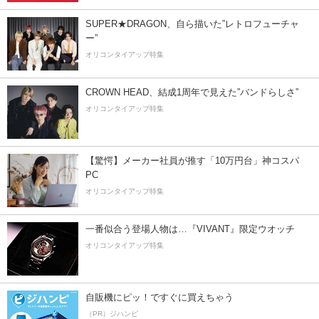
SUPER★DRAGON、自ら描いた”レトロフューチャ
ー”
オリコンタイアップ特集
CROWN HEAD、結成1周年で見えた”バンドらしさ”
オリコンタイアップ特集
【驚愕】メーカー社員が推す「10万円台」神コスパ
PC
オリコンタイアップ特集
一番似合う登場人物は…『VIVANT』限定ウオッチ
オリコンタイアップ特集
自販機にピッ！ですぐに買えちゃう
（PR）ジハンピ