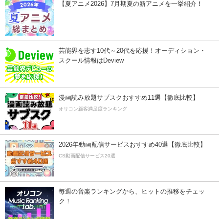
【夏アニメ2026】7月期夏の新アニメを一挙紹介！
芸能界を志す10代～20代を応援！オーディション・
スクール情報はDeview
漫画読み放題サブスクおすすめ11選【徹底比較】
オリコン顧客満足度ランキング
2026年動画配信サービスおすすめ40選【徹底比較】
CS動画配信サービス20選
毎週の音楽ランキングから、ヒットの推移をチェッ
ク！