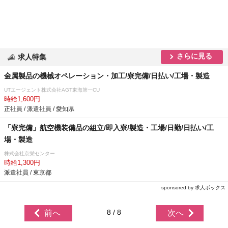
さらに見る
求人特集
金属製品の機械オペレーション・加工/寮完備/日払い/工場・製造
UTエージェント株式会社AGT東海第一CU
時給1,600円
正社員 / 派遣社員 / 愛知県
「寮完備」航空機装備品の組立/即入寮/製造・工場/日勤/日払い/工
場・製造
株式会社京栄センター
時給1,300円
派遣社員 / 東京都
sponsored by 求人ボックス
8 / 8
前へ
次へ