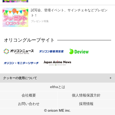
試写会、登壇イベント、サインチェキなどプレゼン
ト！
プレゼント特集
オリコングループサイト
クッキーの使用について
このサイトでは Cookie を使用して、ユーザーに合わせたコンテンツや広告の
elthaとは
表示、ソーシャル メディア機能の提供、広告の表示回数やクリック数の測定を
会社概要
個人情報保護方針
行っています。
また、ユーザーによるサイトの利用状況についても情報を収集し、ソーシャル
お問い合わせ
採用情報
メディアや広告配信、データ解析の各パートナーに提供しています。
各パートナーは、この情報とユーザーが各パートナーに提供した他の情報や、
© oricon ME inc.
ユーザーが各パートナーのサービスを使用したときに収集した他の情報を組み