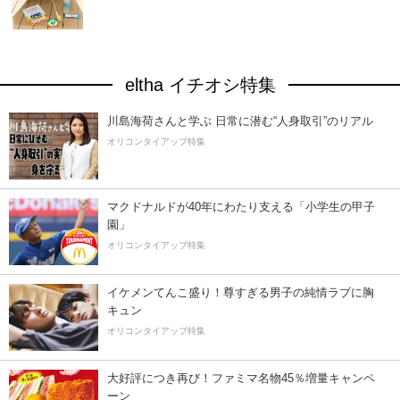
eltha イチオシ特集
川島海荷さんと学ぶ 日常に潜む“人身取引”のリアル
オリコンタイアップ特集
マクドナルドが40年にわたり支える「小学生の甲子
園」
オリコンタイアップ特集
イケメンてんこ盛り！尊すぎる男子の純情ラブに胸
キュン
オリコンタイアップ特集
大好評につき再び！ファミマ名物45％増量キャンペ
ーン