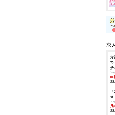
求
介
で
活
社
年収
正社
「
当
ト
月給
正社