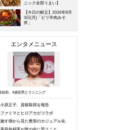
ニック全部うまい】
【今日の献立】2026年8月
3日(月)「ピリ辛肉みそ
丼」
エンタメニュース
坂絵莉、4歳長男とランニング
小原正子、資格取得を報告
ファミマとヒロアカがコラボ
施す側から見た整形のカジュアル化
美容外科医が世の中に思うこと