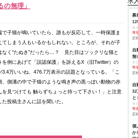
求
るの無理」
募
1
ネ
で子猫が鳴いていたら、誰もが反応して、一時保護ま
年収
正社
えてしまう人もいるかもしれない。ところが、それが子
自
はなく“たぬき”だったら…？ 見た目はソックリな猫と
無
きを例にあげて「誤認保護」を訴えるX（旧Twitter）の
ネ
年収
が3.4万いいね、476.7万表示の話題となっている。「こ
正社
期、側溝の中で子猫のような鳴き声の黒っぽい動物の赤
自
3
んを見つけても 触らずちょっと待って下さい！」と注意
と
した投稿主さんに話を聞いた。
ネ
年収
正社
個
か