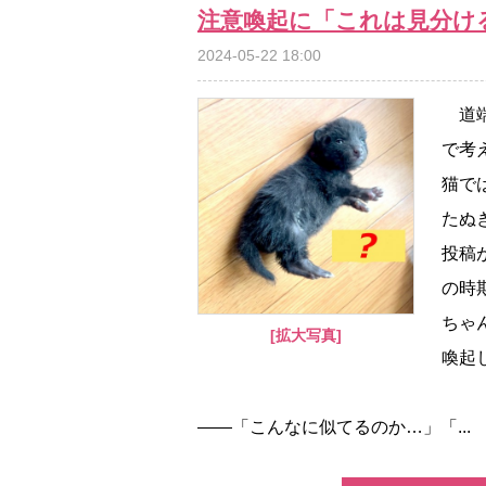
注意喚起に「これは見分け
2024-05-22 18:00
道端
で考
猫で
たぬ
投稿
の時
ちゃ
[拡大写真]
喚起
――「こんなに似てるのか…」「...