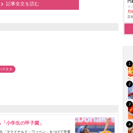
円
記事全文を読む
ネ
月給
正社
バズネタ
る「小学生の甲子園」
る「マクドナルド・ワッペン」をつけて学童