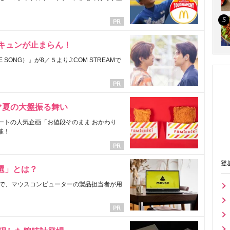
にキュンが止まらん！
ONG）』が8／５よりJ:COM STREAMで
マ夏の大盤振る舞い
ートの人気企画「お値段そのまま おかわり
催！
登
選」とは？
で、マウスコンピューターの製品担当者が用