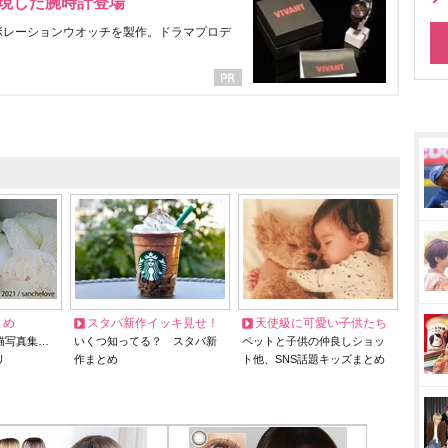
表現した腕時計登場
ラボレーションウオッチを製作。ドラマプロデ
とめ
スタバ新作イッキ見せ！
天使級に可愛い子供たち
猫写真集…
いくつ知ってる？ スタバ新
ペットと子供の仲良しショッ
リ
作まとめ
ト他、SNS話題キッズまとめ