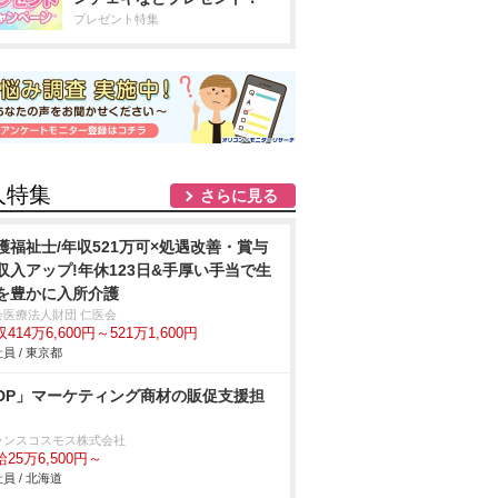
プレゼント特集
人特集
さらに見る
護福祉士/年収521万可×処遇改善・賞与
収入アップ!年休123日&手厚い手当で生
を豊かに入所介護
会医療法人財団 仁医会
414万6,600円～521万1,600円
員 / 東京都
DP」マーケティング商材の販促支援担
ランスコスモス株式会社
25万6,500円～
員 / 北海道