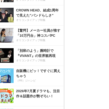
CROWN HEAD、結成1周年
で見えた”バンドらしさ”
オリコンタイアップ特集
【驚愕】メーカー社員が推す
「10万円台」神コスパPC
オリコンタイアップ特集
「別班のよう」腕時計で
『VIVANT』の世界観再現
オリコンタイアップ特集
自販機にピッ！ですぐに買え
ちゃう
（PR）ジハンピ
2026年7月夏ドラマも、注目
作＆話題作が勢ぞろい！