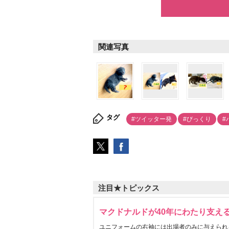
関連写真
タグ
#ツイッター発
#びっくり
#
注目★トピックス
マクドナルドが40年にわたり支え
ユニフォームの右袖には出場者のみに与えられ