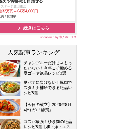
越えや幹部職も目指せる
クステージ豊田東店
32万円～64万4,000円
員 / 愛知県
続きはこちら
sponsored by 求人ボックス
人気記事ランキング
チャンプルーだけじゃもっ
たいない！今年こそ極める
夏ゴーヤ絶品レシピ3選
夏バテに負けない！豚肉で
スタミナ補給できる絶品レ
シピ8選
【今日の献立】2026年8月
4日(火)「酢鶏」
コスパ最強！ひき肉の絶品
レシピ8選【和・洋・エス