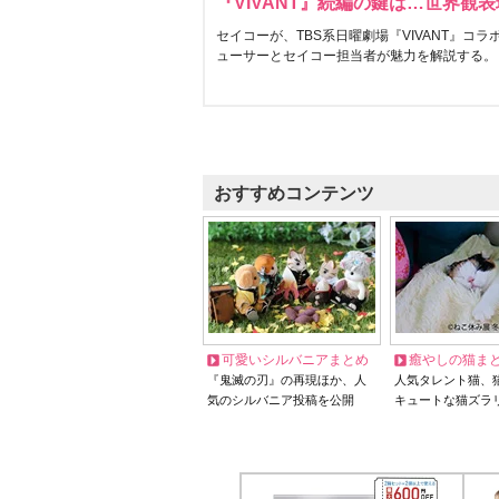
『VIVANT』続編の鍵は…世界観
セイコーが、TBS系日曜劇場『VIVANT』コ
ューサーとセイコー担当者が魅力を解説する。
おすすめコンテンツ
可愛いシルバニアまとめ
癒やしの猫ま
『鬼滅の刃』の再現ほか、人
人気タレント猫、
気のシルバニア投稿を公開
キュートな猫ズラ