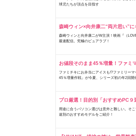
球児たちが頂点を目指す
森崎ウィン×向井康二“両片思い”
森崎ウィンと向井康二がW主演！映画『（LOVE S
最速配信。究極のピュアラブ！
お値段そのまま45％増量！ファミ
ファミチキにお弁当にアイスも!?ファミリーマ
45％増量作戦」が今夏、シリーズ初の年2回開
プロ厳選！目的別「おすすめPC９
用途に合うパソコン選びは意外と難しい。そこ
途別のおすすめモデルをご紹介！