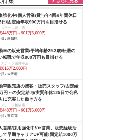
人特集
さらに見る
集強化中!個人営業/賞与年4回&年間休日
25日/固定給年収900万円を目指せる
クステージ豊川店
448万円～901万6,000円
員 / 愛知県
動車の販売営業/平均年齢29.3歳/転居の
い転職で年収800万円も目指せる
クステージ藤井寺店
816万2,000円
員 / 大阪府
動車販売店の接客・販売スタッフ/固定給
2万円～の安定給与/実質年休125日で公私
もに充実した働き方を
クステージ板橋店
448万円～901万6,000円
員 / 東京都
人営業/採用強化中!/⏩️営業、販売経験活
して早期キャリアUP可能!固定給1000万