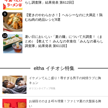
らし調査隊」結果発表 第612回】
【驚きのやわらかさ！】ヘルシーなのに大満足！鶏
むね肉の絶品レシピ8選
暑い日においしい「夏の麺」について大調査！（ま
とめ）【教えて！ みんなの衣食住「みんなの暮らし
調査隊」結果発表 第611回】
eltha イチオシ特集
イケメンてんこ盛り！尊すぎる男子の純情ラブに胸
キュン
オリコンタイアップ特集
お値段そのまま45％増量！ファミマ夏の大盤振る舞
い