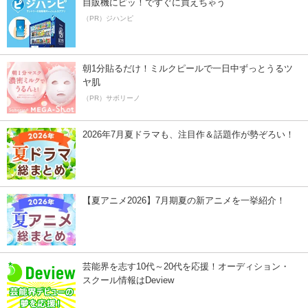
自販機にピッ！ですぐに買えちゃう
（PR）ジハンピ
朝1分貼るだけ！ミルクピールで一日中ずっとうるツ
ヤ肌
（PR）サボリーノ
2026年7月夏ドラマも、注目作＆話題作が勢ぞろい！
【夏アニメ2026】7月期夏の新アニメを一挙紹介！
芸能界を志す10代～20代を応援！オーディション・
スクール情報はDeview