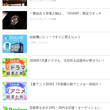
オリコンタイアップ特集
一番似合う登場人物は…『VIVANT』限定ウオッチ
オリコンタイアップ特集
自販機にピッ！ですぐに買えちゃう
（PR）ジハンピ
2026年7月夏ドラマも、注目作＆話題作が勢ぞろい！
【夏アニメ2026】7月期夏の新アニメを一挙紹介！
芸能界を志す10代～20代を応援！オーディション・