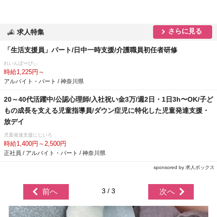
さらに見る
求人特集
「生活支援員」パート/日中一時支援/介護職員初任者研修
れいんぼーびぃ
時給1,225円～
アルバイト・パート / 神奈川県
20～40代活躍中/公認心理師/入社祝い金3万/週2日・1日3h〜OK/子ど
もの成長を支える児童指導員/ダウン症児に特化した児童発達支援・
放デイ
児童発達支援にじいろ
時給1,400円～2,500円
正社員 / アルバイト・パート / 神奈川県
sponsored by 求人ボックス
3 / 3
前へ
次へ