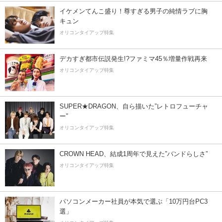
イケメンてんこ盛り！尊すぎる男子の純情ラブに胸
キュン
オリコンタイアップ特集
デカすぎ都市伝説発生!?ファミマ45％増量作戦再来
オリコンタイアップ特集
SUPER★DRAGON、自ら描いた”レトロフューチャ
ー”
オリコンタイアップ特集
CROWN HEAD、結成1周年で見えた”バンドらしさ”
オリコンタイアップ特集
パソコンメーカー社員が本気で選ぶ「10万円台PC3
選」