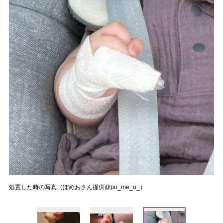
処置した時の写真（ぽめおさん提供@po_me_o_）