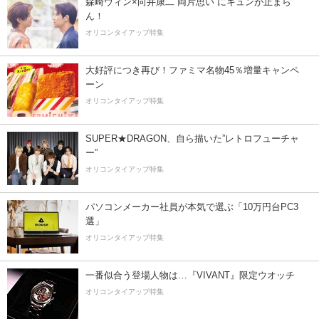
森崎ウィン×向井康二“両片思い”にキュンが止まら
ん！
オリコンタイアップ特集
大好評につき再び！ファミマ名物45％増量キャンペ
ーン
オリコンタイアップ特集
SUPER★DRAGON、自ら描いた”レトロフューチャ
ー”
オリコンタイアップ特集
パソコンメーカー社員が本気で選ぶ「10万円台PC3
選」
オリコンタイアップ特集
一番似合う登場人物は…『VIVANT』限定ウオッチ
オリコンタイアップ特集