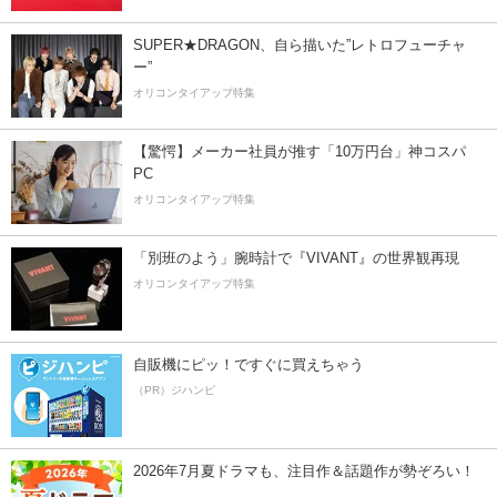
SUPER★DRAGON、自ら描いた”レトロフューチャ
ー”
オリコンタイアップ特集
【驚愕】メーカー社員が推す「10万円台」神コスパ
PC
オリコンタイアップ特集
「別班のよう」腕時計で『VIVANT』の世界観再現
オリコンタイアップ特集
自販機にピッ！ですぐに買えちゃう
（PR）ジハンピ
2026年7月夏ドラマも、注目作＆話題作が勢ぞろい！