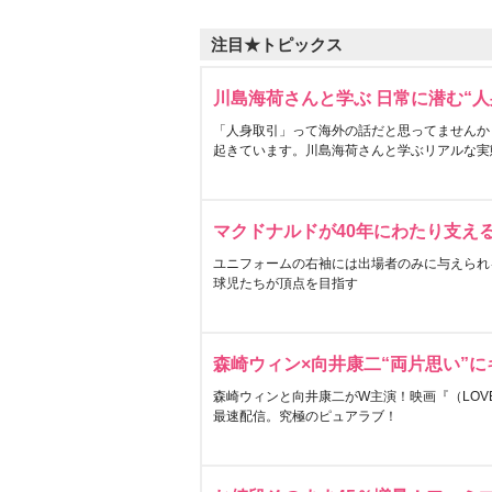
注目★トピックス
川島海荷さんと学ぶ 日常に潜む“人
「人身取引」って海外の話だと思ってませんか
起きています。川島海荷さんと学ぶリアルな実
マクドナルドが40年にわたり支え
ユニフォームの右袖には出場者のみに与えられ
球児たちが頂点を目指す
森崎ウィン×向井康二“両片思い”
森崎ウィンと向井康二がW主演！映画『（LOVE S
最速配信。究極のピュアラブ！