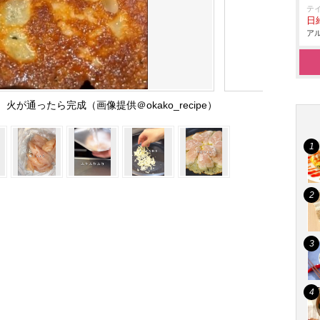
テ
日給
アル
が通ったら完成（画像提供＠okako_recipe）