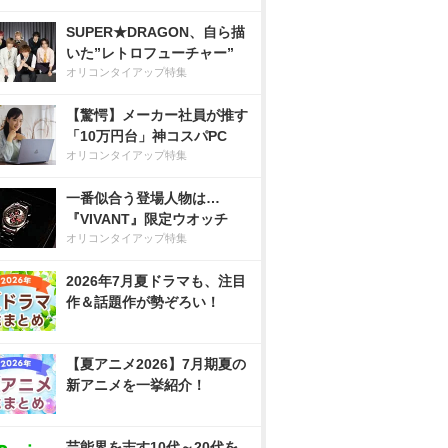
SUPER★DRAGON、自ら描
いた”レトロフューチャー”
オリコンタイアップ特集
【驚愕】メーカー社員が推す
「10万円台」神コスパPC
オリコンタイアップ特集
一番似合う登場人物は…
『VIVANT』限定ウオッチ
オリコンタイアップ特集
2026年7月夏ドラマも、注目
作＆話題作が勢ぞろい！
【夏アニメ2026】7月期夏の
新アニメを一挙紹介！
芸能界を志す10代～20代を