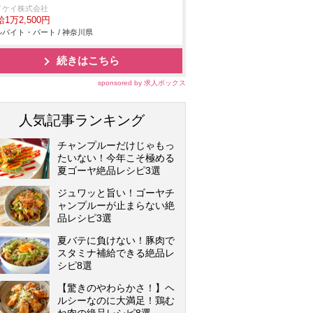
イケイ株式会社
1万2,500円
バイト・パート / 神奈川県
続きはこちら
sponsored by 求人ボックス
人気記事ランキング
チャンプルーだけじゃもっ
たいない！今年こそ極める
夏ゴーヤ絶品レシピ3選
ジュワッと旨い！ゴーヤチ
ャンプルーが止まらない絶
品レシピ3選
夏バテに負けない！豚肉で
スタミナ補給できる絶品レ
シピ8選
【驚きのやわらかさ！】ヘ
ルシーなのに大満足！鶏む