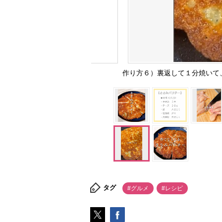
作り方６）裏返して１分焼いて、火
タグ
#グルメ
#レシピ