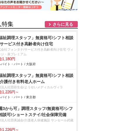
人特集
さらに見る
福祉調理スタッフ」無資格可/シフト相談
/サービス付き高齢者向け住宅
式会社フォンタナ/サービス付き高齢者向け住宅 ヴィ
ッジ・泉プレミアム
1,180円
バイト・パート / 大阪府
福祉調理スタッフ」無資格可/シフト相談
/介護付き有料老人ホーム
療法人社団容生会/ようせいメディカルヴィラ
1,226円～
バイト・パート / 東京都
週3から可」調理スタッフ/無資格可/シフ
相談可/ショートステイ/社会保障完備
療法人社団美誠会/介護老人保健施設 サンセール武蔵
1,226円～