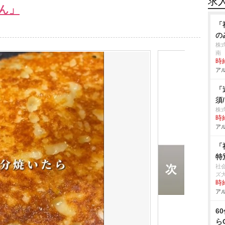
求
ん」
「
の
株
南
時給
アル
「
須
株
時給
アル
「
特
社
ズ
時給
アル
6
ら