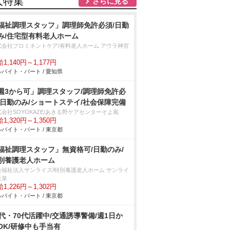
人特集
さらに見る
福祉調理スタッフ」調理師免許必須/日勤
み/住宅型有料老人ホーム
式会社プロミネントケア/有料老人ホーム アウラ神宮
1,140円～1,177円
バイト・パート / 愛知県
週3から可」調理スタッフ/調理師免許必
/日勤のみ/ショートステイ/社会保障完備
式会社SOYOKAZE/あきる野ケアセンターそよ風
1,320円～1,350円
バイト・パート / 東京都
福祉調理スタッフ」無資格可/日勤のみ/
別養護老人ホーム
会福祉法人サンライズ/特別養護老人ホーム サンライ
大泉
1,226円～1,302円
バイト・パート / 東京都
0代・70代活躍中/交通誘導警備/週1日か
OK/研修中も手当有