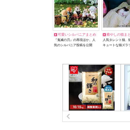
可愛いシルバニアまとめ
癒やしの猫ま
『鬼滅の刃』の再現ほか、人
人気タレント猫、
気のシルバニア投稿を公開
キュートな猫ズラ