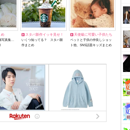
とめ
スタバ新作イッキ見せ！
天使級に可愛い子供たち
猫写真集…
いくつ知ってる？ スタバ新
ペットと子供の仲良しショッ
リ
作まとめ
ト他、SNS話題キッズまとめ