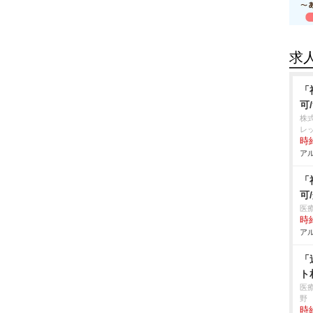
求
「
可
株
レ
時給
アル
「
可
医
時給
アル
「
ト
医
野
時給