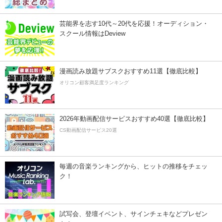
芸能界を志す10代～20代を応援！オーディション・
スクール情報はDeview
漫画読み放題サブスクおすすめ11選【徹底比較】
オリコン顧客満足度ランキング
2026年動画配信サービスおすすめ40選【徹底比較】
CS動画配信サービス20選
毎週の音楽ランキングから、ヒットの推移をチェッ
ク！
試写会、登壇イベント、サインチェキなどプレゼン