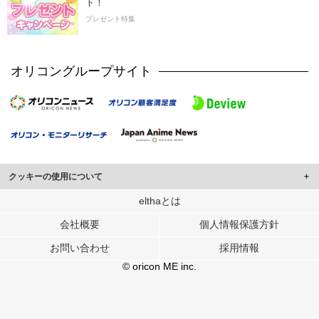
ト！
プレゼント特集
オリコングループサイト
クッキーの使用について
このサイトでは Cookie を使用して、ユーザーに合わせたコンテンツや広告の
elthaとは
表示、ソーシャル メディア機能の提供、広告の表示回数やクリック数の測定を
会社概要
個人情報保護方針
行っています。
また、ユーザーによるサイトの利用状況についても情報を収集し、ソーシャル
お問い合わせ
採用情報
メディアや広告配信、データ解析の各パートナーに提供しています。
各パートナーは、この情報とユーザーが各パートナーに提供した他の情報や、
© oricon ME inc.
ユーザーが各パートナーのサービスを使用したときに収集した他の情報を組み
合わせて使用することがあります。