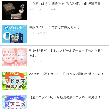
「別班のよう」腕時計で『VIVANT』の世界観再現
オリコンタイアップ特集
自販機にピッ！ですぐに買えちゃう
（PR）ジハンピ
朝1分貼るだけ！ミルクピールで一日中ずっとうるツ
ヤ肌
（PR）サボリーノ
2026年7月夏ドラマも、注目作＆話題作が勢ぞろい！
【夏アニメ2026】7月期夏の新アニメを一挙紹介！