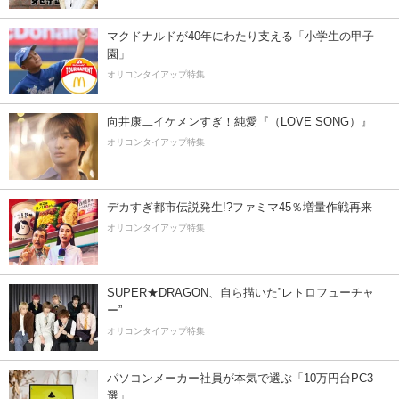
マクドナルドが40年にわたり支える「小学生の甲子
園」
オリコンタイアップ特集
向井康二イケメンすぎ！純愛『（LOVE SONG）』
オリコンタイアップ特集
デカすぎ都市伝説発生!?ファミマ45％増量作戦再来
オリコンタイアップ特集
SUPER★DRAGON、自ら描いた”レトロフューチャ
ー”
オリコンタイアップ特集
パソコンメーカー社員が本気で選ぶ「10万円台PC3
選」