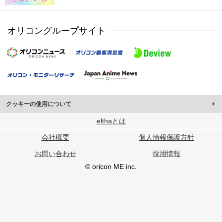
オリコングループサイト
クッキーの使用について
このサイトでは Cookie を使用して、ユーザーに合わせたコンテンツや広告の
elthaとは
表示、ソーシャル メディア機能の提供、広告の表示回数やクリック数の測定を
会社概要
個人情報保護方針
行っています。
また、ユーザーによるサイトの利用状況についても情報を収集し、ソーシャル
お問い合わせ
採用情報
メディアや広告配信、データ解析の各パートナーに提供しています。
各パートナーは、この情報とユーザーが各パートナーに提供した他の情報や、
© oricon ME inc.
ユーザーが各パートナーのサービスを使用したときに収集した他の情報を組み
合わせて使用することがあります。