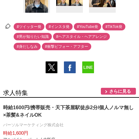
#ツイッター発
#インスタ発
#YouTube発
#TikTok発
#男が知りたい知識
#ヘアスタイル・ヘアアレンジ
#身だしなみ
#衝撃ビフォー・アフター
さらに見る
求人特集
時給1600円/携帯販売・天下茶屋駅徒歩2分/個人ノルマ無し
×茶髪&ネイルOK
パーソルマーケティング株式会社
時給1,600円