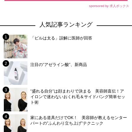
sponsored by 求人ボックス
人気記事ランキング
「ピルは太る」誤解に医師が回答
注目の“アゼライン酸”、新商品
“盛れる自分”は顔まわりで決まる 美容師直伝！ア
イロンで迷わないおくれ毛＆サイドバング簡単セッ
ト術
家にある道具だけでOK！ 美容師が教えるセンター
パートの”ふんわり立ち上げ”テクニック