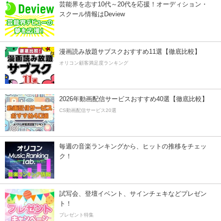
芸能界を志す10代～20代を応援！オーディション・
スクール情報はDeview
漫画読み放題サブスクおすすめ11選【徹底比較】
オリコン顧客満足度ランキング
2026年動画配信サービスおすすめ40選【徹底比較】
CS動画配信サービス20選
毎週の音楽ランキングから、ヒットの推移をチェッ
ク！
試写会、登壇イベント、サインチェキなどプレゼン
ト！
プレゼント特集