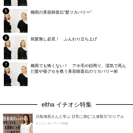
梅雨の美容師直伝”髪リカバリー”
前髪無し必見！ ふんわり立ち上げ
梅雨でも怖くない！ アホ毛や顔周り、湿気で死ん
だ髪や寝グセを救う美容師直伝のリカバリー術
eltha イチオシ特集
川島海荷さんと学ぶ 日常に潜む“人身取引”のリアル
オリコンタイアップ特集