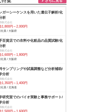
人特集
さらに見る
ンガーシーケンスを用いた遺伝子解析/化
分析
DB株式会社
1,800円～2,000円
社員 / 大阪府
手百貨店での衣料や化粧品の品質試験/化
分析
DB株式会社
1,600円～1,800円
社員 / 大阪府
料サンプリングや試薬調整など分析補助/
学分析
DB株式会社
1,350円～1,400円
社員 / 北海道
学研究室でのバイオ実験と事務サポート/
学分析
DB株式会社
1,500円～1,600円