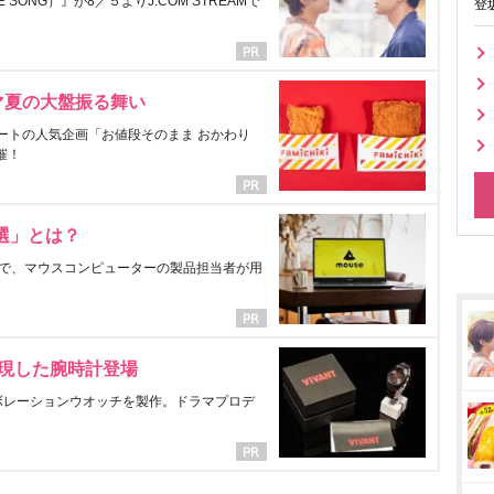
ONG）』が8／５よりJ:COM STREAMで
登
マ夏の大盤振る舞い
ートの人気企画「お値段そのまま おかわり
催！
選」とは？
で、マウスコンピューターの製品担当者が用
表現した腕時計登場
ラボレーションウオッチを製作。ドラマプロデ