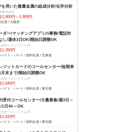
CPを用いた微量金属の組成分析/化学分析
DB株式会社
1,800円～1,900円
社員 / 大阪府
ーダー/マッチングアプリの事務/電話対
なし/週休3日OK/開始日調整OK
式会社ベルシステム24
1,350円
バイト・パート / 契約社員 / 北海道
レジットカードのコールセンター/短期来
4月末まで/開始日調整OK
式会社ベルシステム24
1,640円
バイト・パート / 契約社員 / 東京都
約受付コールセンター/大量募集/週3日～
K/1日4h～OK
式会社ベルシステム24
1,620円
バイト・パート / 契約社員 / 東京都