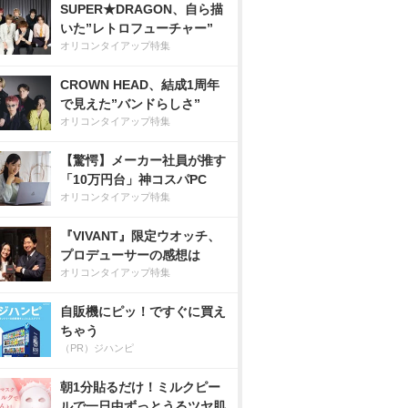
SUPER★DRAGON、自ら描
いた”レトロフューチャー”
オリコンタイアップ特集
CROWN HEAD、結成1周年
で見えた”バンドらしさ”
オリコンタイアップ特集
【驚愕】メーカー社員が推す
「10万円台」神コスパPC
オリコンタイアップ特集
『VIVANT』限定ウオッチ、
プロデューサーの感想は
オリコンタイアップ特集
自販機にピッ！ですぐに買え
ちゃう
（PR）ジハンピ
朝1分貼るだけ！ミルクピー
ルで一日中ずっとうるツヤ肌