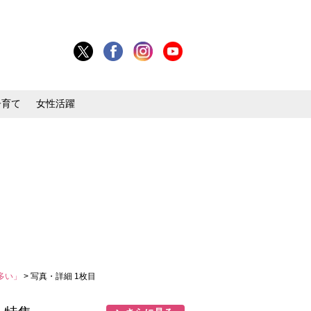
子育て
女性活躍
多い」
> 写真・詳細 1枚目