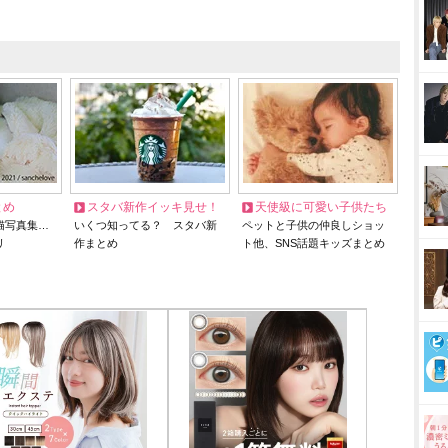
とめ
スタバ新作イッキ見せ！
天使級に可愛い子供たち
猫写真集…
いくつ知ってる？ スタバ新
ペットと子供の仲良しショッ
リ
作まとめ
ト他、SNS話題キッズまとめ