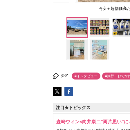
円安＋超物価高
タグ
#インタビュー
#旅行・おでか
注目★トピックス
森崎ウィン×向井康二“両片思い”