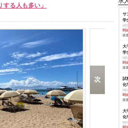
求
りする人も多い」
サ
学
W
時給
派遣
大
学
W
時給
派遣
試
化
W
時給
派遣
大
化
W
時給