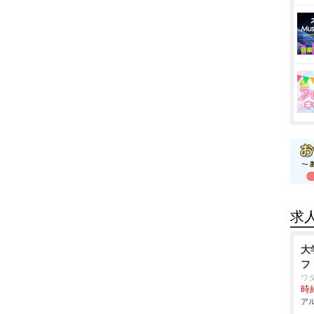
求
大
フ
ワ
時給
アル