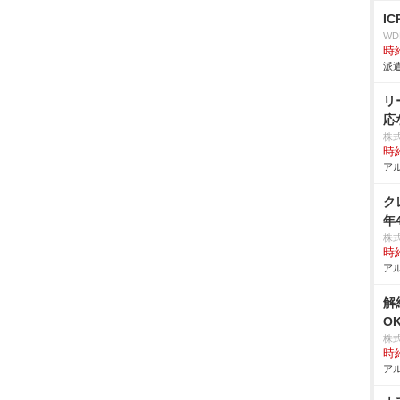
I
W
時給
派遣
リ
応
株
時給
アル
ク
年
株
時給
アル
解
O
株
時給
アル