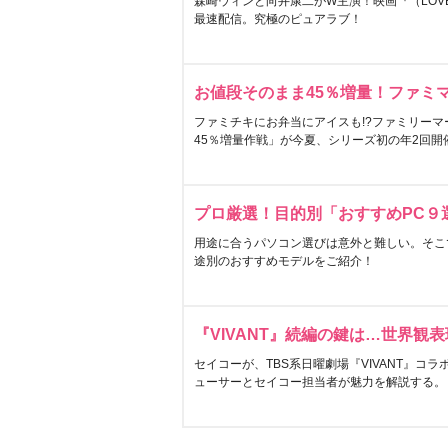
森崎ウィンと向井康二がW主演！映画『（LOVE S
最速配信。究極のピュアラブ！
お値段そのまま45％増量！ファミ
ファミチキにお弁当にアイスも!?ファミリーマ
45％増量作戦」が今夏、シリーズ初の年2回開
プロ厳選！目的別「おすすめPC９
用途に合うパソコン選びは意外と難しい。そこ
途別のおすすめモデルをご紹介！
『VIVANT』続編の鍵は…世界観
セイコーが、TBS系日曜劇場『VIVANT』コ
ューサーとセイコー担当者が魅力を解説する。