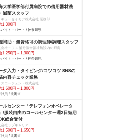
海大学医学部付属病院での借用器材洗
・滅菌スタッフ
タキューセイモア株式会社 業務部
1,300円
バイト・パート / 神奈川県
理補助・無資格可の調理師/調理スタッフ
式会社ニフス 浦舟複合福祉施設内の厨房
1,250円～1,300円
バイト・パート / 神奈川県
ータ入力・タイピング/コツコツ SNSの
稿内容チェック業務
クスエージェント株式会社
1,600円～1,800円
社員 / 北海道
ールセンター「テレフォンオペレータ
」/服装自由のコールセンター週2日短期
OK総合受付
式会社ラブキャリア
1,500円～1,650円
社員 / 北海道