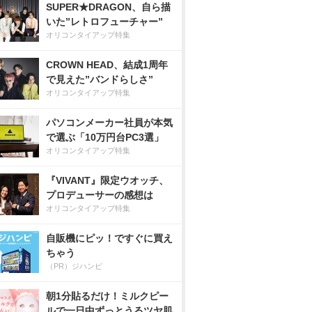
SUPER★DRAGON、自ら描
いた”レトロフューチャー”
オリコンタイアップ特集
CROWN HEAD、結成1周年
で見えた”バンドらしさ”
オリコンタイアップ特集
パソコンメーカー社員が本気
で選ぶ「10万円台PC3選」
オリコンタイアップ特集
『VIVANT』限定ウオッチ、
プロデューサーの感想は
オリコンタイアップ特集
自販機にピッ！ですぐに買え
ちゃう
（PR）ジハンピ
朝1分貼るだけ！ミルクピー
ルで一日中ずっとうるツヤ肌