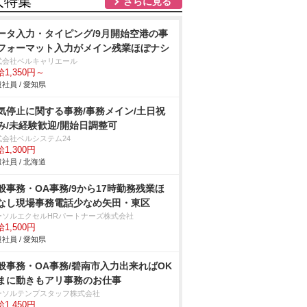
人特集
さらに見る
ータ入力・タイピング/9月開始空港の事
フォーマット入力がメイン残業ほぼナシ
式会社ベルキャリエール
1,350円～
社員 / 愛知県
気停止に関する事務/事務メイン/土日祝
み/未経験歓迎/開始日調整可
式会社ベルシステム24
1,300円
社員 / 北海道
般事務・OA事務/9から17時勤務残業ほ
なし現場事務電話少なめ矢田・東区
ーソルエクセルHRパートナーズ株式会社
1,500円
社員 / 愛知県
般事務・OA事務/碧南市入力出来ればOK
まに動きもアリ事務のお仕事
ーソルテンプスタッフ株式会社
1,450円