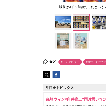
以前は3ドル前後だったというスパ
タグ
#インタビュー
#旅行・おでか
注目★トピックス
森崎ウィン×向井康二“両片思い”