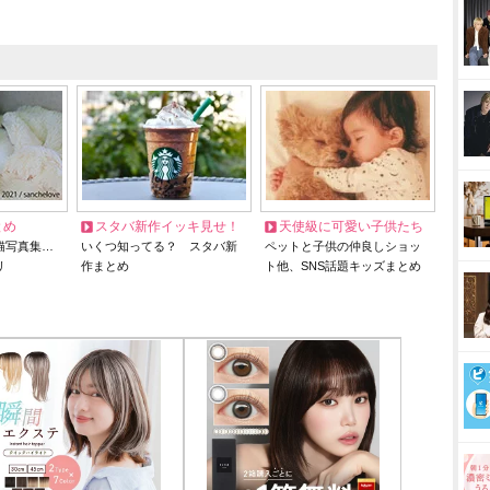
とめ
スタバ新作イッキ見せ！
天使級に可愛い子供たち
猫写真集…
いくつ知ってる？ スタバ新
ペットと子供の仲良しショッ
リ
作まとめ
ト他、SNS話題キッズまとめ