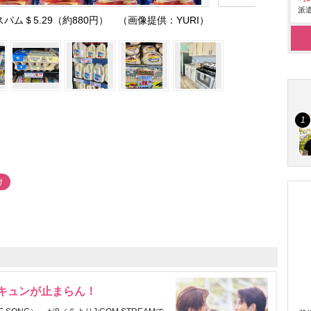
派遣
ム＄5.29（約880円） （画像提供：YURI）
け
にキュンが止まらん！