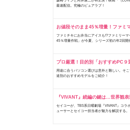
森崎ウィンと向井康二がW主演！映画『（LOVE S
最速配信。究極のピュアラブ！
お値段そのまま45％増量！ファミ
ファミチキにお弁当にアイスも!?ファミリーマ
45％増量作戦」が今夏、シリーズ初の年2回開
プロ厳選！目的別「おすすめPC９
用途に合うパソコン選びは意外と難しい。そこ
途別のおすすめモデルをご紹介！
『VIVANT』続編の鍵は…世界観
セイコーが、TBS系日曜劇場『VIVANT』コ
ューサーとセイコー担当者が魅力を解説する。