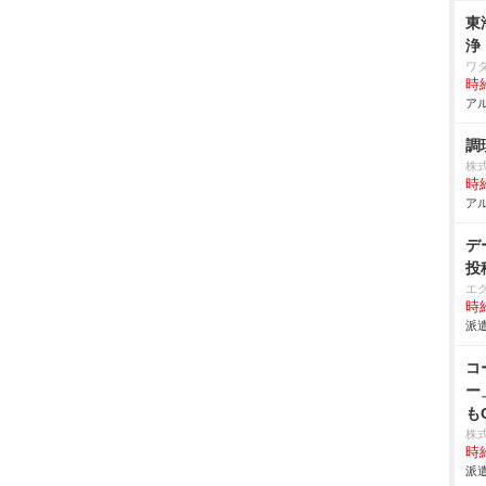
東
浄
ワ
時給
アル
調
株
時給
アル
デ
投
エ
時給
派遣
コ
ー
も
株
時給
派遣