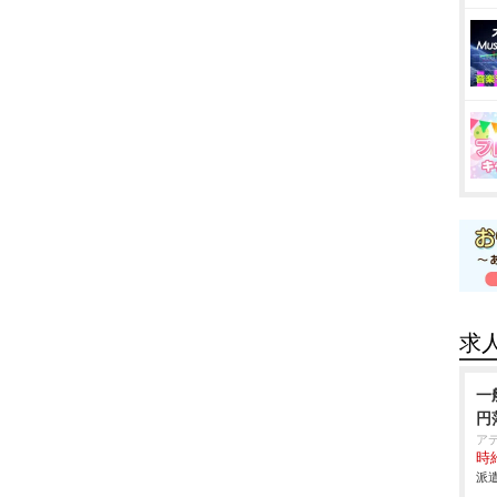
求
一
円
ア
時給
派遣