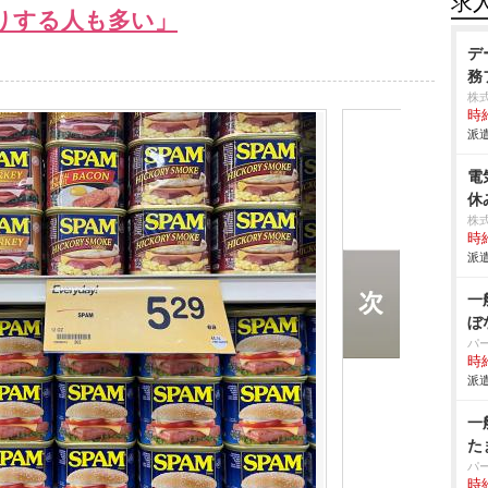
求
りする人も多い」
デ
務
株
時給
派遣
電
休
株
時給
派遣
一
ぼ
パ
時給
派遣
一
た
パ
時給