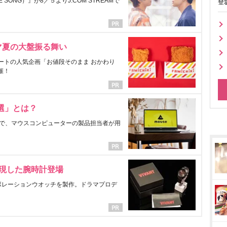
ONG）』が8／５よりJ:COM STREAMで
登
マ夏の大盤振る舞い
ートの人気企画「お値段そのまま おかわり
催！
選」とは？
で、マウスコンピューターの製品担当者が用
表現した腕時計登場
ラボレーションウオッチを製作。ドラマプロデ