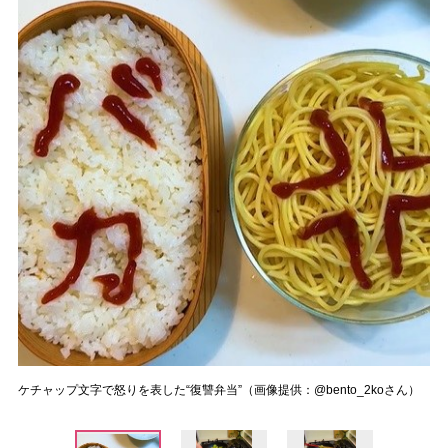
ケチャップ文字で怒りを表した“復讐弁当”（画像提供：@bento_2koさん）