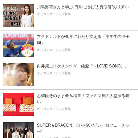
川島海荷さんと学ぶ 日常に潜む“人身取引”のリアル
オリコンタイアップ特集
マクドナルドが40年にわたり支える「小学生の甲子
園」
オリコンタイアップ特集
向井康二イケメンすぎ！純愛『（LOVE SONG）』
オリコンタイアップ特集
お値段そのまま45％増量！ファミマ夏の大盤振る舞
い
オリコンタイアップ特集
SUPER★DRAGON、自ら描いた”レトロフューチャ
ー”