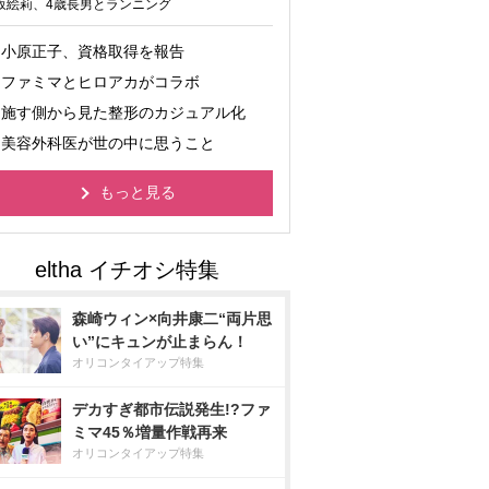
坂絵莉、4歳長男とランニング
小原正子、資格取得を報告
ファミマとヒロアカがコラボ
施す側から見た整形のカジュアル化
美容外科医が世の中に思うこと
もっと見る
森崎ウィン×向井康二“両片思
い”にキュンが止まらん！
オリコンタイアップ特集
デカすぎ都市伝説発生!?ファ
ミマ45％増量作戦再来
オリコンタイアップ特集