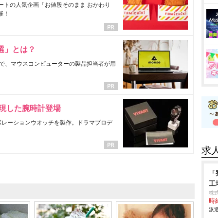
ートの人気企画「お値段そのまま おかわり
催！
選」とは？
で、マウスコンピューターの製品担当者が用
表現した腕時計登場
ラボレーションウオッチを製作。ドラマプロデ
求
「
工
株
時給
派遣