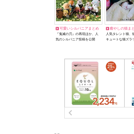
可愛いシルバニアまとめ
癒やしの猫ま
『鬼滅の刃』の再現ほか、人
人気タレント猫、
気のシルバニア投稿を公開
キュートな猫ズラ