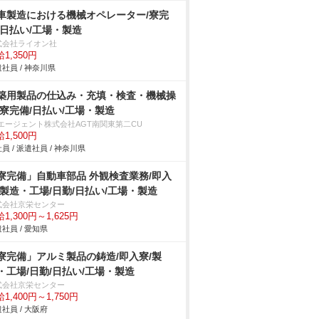
車製造における機械オペレーター/寮完
/日払い/工場・製造
式会社ライオン社
1,350円
社員 / 神奈川県
築用製品の仕込み・充填・検査・機械操
/寮完備/日払い/工場・製造
Tエージェント株式会社AGT南関東第二CU
1,500円
員 / 派遣社員 / 神奈川県
寮完備」自動車部品 外観検査業務/即入
/製造・工場/日勤/日払い/工場・製造
式会社京栄センター
1,300円～1,625円
社員 / 愛知県
寮完備」アルミ製品の鋳造/即入寮/製
・工場/日勤/日払い/工場・製造
式会社京栄センター
1,400円～1,750円
社員 / 大阪府