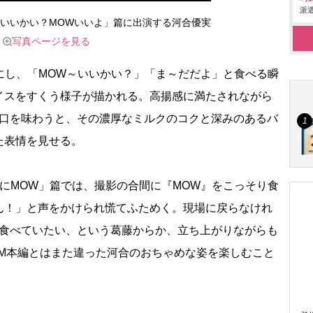
派遣
OWいいかい？MOWいいよ」篇に出演する河合優実
写真ページを見る
にし、「MOW～いいかい？」「ま～だだよ」と食べる瞬
イスをすくう様子が描かれる。高揚感に満たされながら
一口を味わうと、その濃厚なミルクのコクと深みのあるバ
た表情を見せる。
にMOW」篇では、撮影の合間に『MOW』をこっそり食
ん！」と声をかけられ慌てふためく。現場に戻らなけれ
だ食べていたい、という葛藤からか、立ち上がりながらも
CM本編とはまた違った河合のおちゃめな姿を楽しむこと