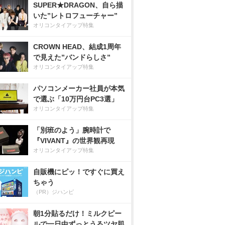
SUPER★DRAGON、自ら描
いた”レトロフューチャー”
オリコンタイアップ特集
CROWN HEAD、結成1周年
で見えた”バンドらしさ”
オリコンタイアップ特集
パソコンメーカー社員が本気
で選ぶ「10万円台PC3選」
オリコンタイアップ特集
「別班のよう」腕時計で
『VIVANT』の世界観再現
オリコンタイアップ特集
自販機にピッ！ですぐに買え
ちゃう
（PR）ジハンピ
朝1分貼るだけ！ミルクピー
ルで一日中ずっとうるツヤ肌