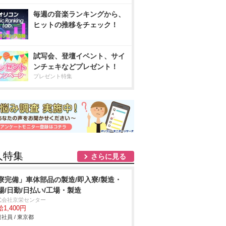
毎週の音楽ランキングから、
ヒットの推移をチェック！
試写会、登壇イベント、サイ
ンチェキなどプレゼント！
プレゼント特集
人特集
さらに見る
寮完備」車体部品の製造/即入寮/製造・
場/日勤/日払い/工場・製造
式会社京栄センター
1,400円
社員 / 東京都