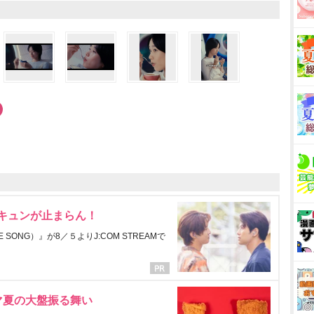
にキュンが止まらん！
ONG）』が8／５よりJ:COM STREAMで
マ夏の大盤振る舞い