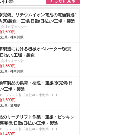
人特集
さらに見る
寮完備」リチウムイオン電池の電極製造/
入寮/製造・工場/日勤/日払い/工場・製造
式会社京栄センター
1,600円
社員 / 神奈川県
車製造における機械オペレーター/寮完
/日払い/工場・製造
式会社ライオン社
1,350円
社員 / 神奈川県
動車製品の集荷・梱包・運搬/寮完備/日
い/工場・製造
Tエージェント株式会社AGT東海第一CU
1,500円
社員 / 愛知県
品のリーチリフト作業・運搬・ピッキン
/寮完備/日勤/日払い/工場・製造
Tエージェント株式会社AGT東海第一CU
1,450円