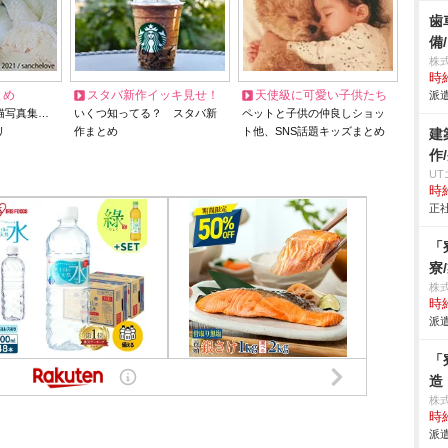
歯
備
株
時給
とめ
スタバ新作イッキ見せ！
天使級に可愛い子供たち
派遣
猫写真集…
いくつ知ってる？ スタバ新
ペットと子供の仲良しショッ
リ
作まとめ
ト他、SNS話題キッズまとめ
建
作
U
時給
正社
「
寮
株
時給
派遣
「
造
株
時給
派遣