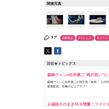
関連写真
タグ
#新商品
#トレンド
#フード
注目★トピックス
森崎ウィン×向井康二“両片思い”
森崎ウィンと向井康二がW主演！映画『（LOVE S
最速配信。究極のピュアラブ！
お値段そのまま45％増量！ファミ