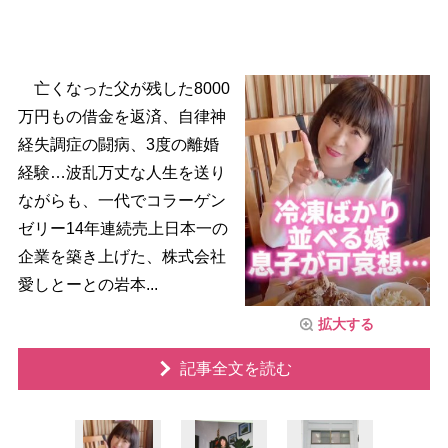
亡くなった父が残した8000
万円もの借金を返済、自律神
経失調症の闘病、3度の離婚
経験…波乱万丈な人生を送り
ながらも、一代でコラーゲン
ゼリー14年連続売上日本一の
企業を築き上げた、株式会社
愛しとーとの岩本...
拡大する
記事全文を読む