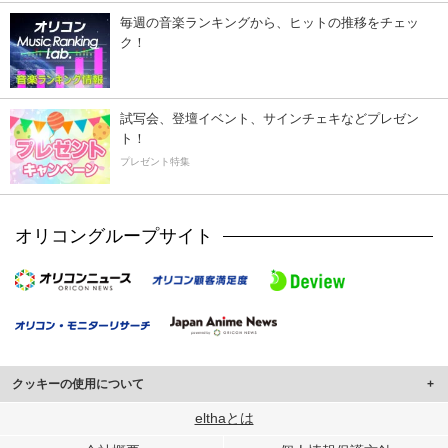
毎週の音楽ランキングから、ヒットの推移をチェッ
ク！
試写会、登壇イベント、サインチェキなどプレゼン
ト！
プレゼント特集
オリコングループサイト
クッキーの使用について
このサイトでは Cookie を使用して、ユーザーに合わせたコンテンツや広告の
elthaとは
表示、ソーシャル メディア機能の提供、広告の表示回数やクリック数の測定を