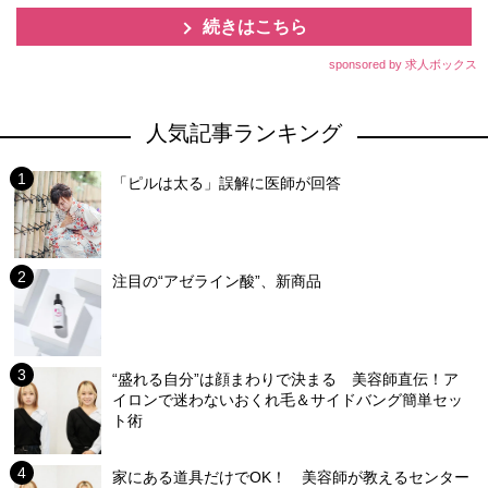
続きはこちら
sponsored by 求人ボックス
人気記事ランキング
「ピルは太る」誤解に医師が回答
注目の“アゼライン酸”、新商品
“盛れる自分”は顔まわりで決まる 美容師直伝！ア
イロンで迷わないおくれ毛＆サイドバング簡単セッ
ト術
家にある道具だけでOK！ 美容師が教えるセンター