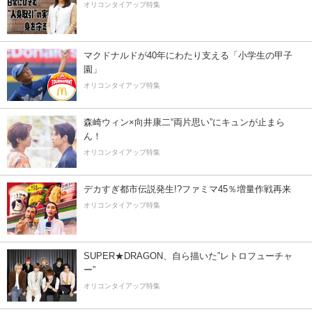
オリコンタイアップ特集
マクドナルドが40年にわたり支える「小学生の甲子
園」
オリコンタイアップ特集
森崎ウィン×向井康二“両片思い”にキュンが止まら
ん！
オリコンタイアップ特集
デカすぎ都市伝説発生!?ファミマ45％増量作戦再来
オリコンタイアップ特集
SUPER★DRAGON、自ら描いた”レトロフューチャ
ー”
オリコンタイアップ特集