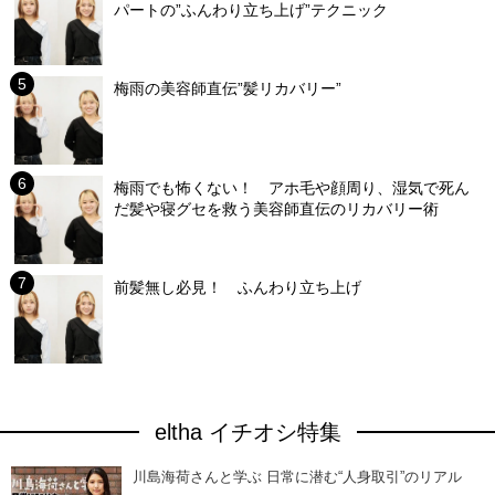
パートの”ふんわり立ち上げ”テクニック
梅雨の美容師直伝”髪リカバリー”
梅雨でも怖くない！ アホ毛や顔周り、湿気で死ん
だ髪や寝グセを救う美容師直伝のリカバリー術
前髪無し必見！ ふんわり立ち上げ
eltha イチオシ特集
川島海荷さんと学ぶ 日常に潜む“人身取引”のリアル