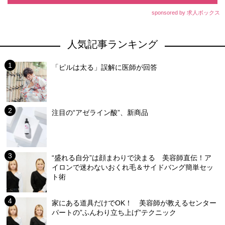
sponsored by 求人ボックス
人気記事ランキング
「ピルは太る」誤解に医師が回答
注目の“アゼライン酸”、新商品
“盛れる自分”は顔まわりで決まる 美容師直伝！ア
イロンで迷わないおくれ毛＆サイドバング簡単セッ
ト術
家にある道具だけでOK！ 美容師が教えるセンター
パートの”ふんわり立ち上げ”テクニック