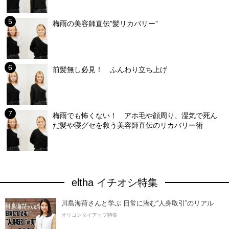
梅雨の美容師直伝”髪リカバリー”
前髪無し必見！ ふんわり立ち上げ
梅雨でも怖くない！ アホ毛や顔周り、湿気で死ん
だ髪や寝グセを救う美容師直伝のリカバリー術
eltha イチオシ特集
川島海荷さんと学ぶ 日常に潜む“人身取引”のリアル
オリコンタイアップ特集