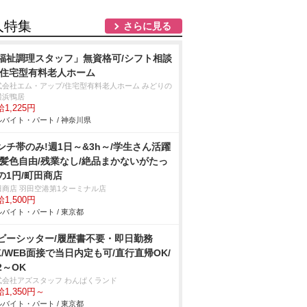
人特集
さらに見る
福祉調理スタッフ」無資格可/シフト相談
/住宅型有料老人ホーム
式会社エム・アップ/住宅型有料老人ホーム みどりの
横浜鴨居
1,225円
バイト・パート / 神奈川県
ンチ帯のみ!週1日～&3h～/学生さん活躍
/髪色自由/残業なし/絶品まかないがたっ
の1円/町田商店
田商店 羽田空港第1ターミナル店
1,500円
バイト・パート / 東京都
ビーシッター/履歴書不要・即日勤務
K/WEB面接で当日内定も可/直行直帰OK/
2～OK
式会社アズスタッフ わんぱくランド
1,350円～
バイト・パート / 東京都