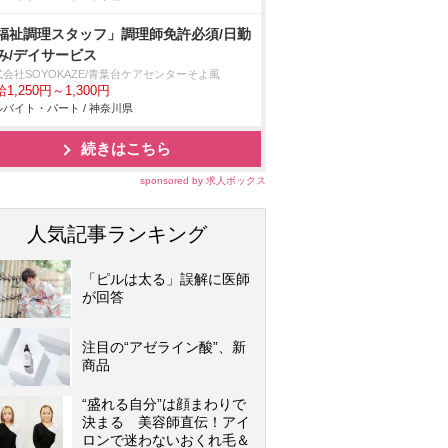
福祉調理スタッフ」調理師免許必須/日勤
み/デイサービス
式会社SOYOKAZE/青葉台ケアセンターそよ風
1,250円～1,300円
バイト・パート / 神奈川県
続きはこちら
sponsored by 求人ボックス
人気記事ランキング
「ピルは太る」誤解に医師
が回答
注目の“アゼライン酸”、新
商品
“盛れる自分”は顔まわりで
決まる 美容師直伝！アイ
ロンで迷わないおくれ毛＆