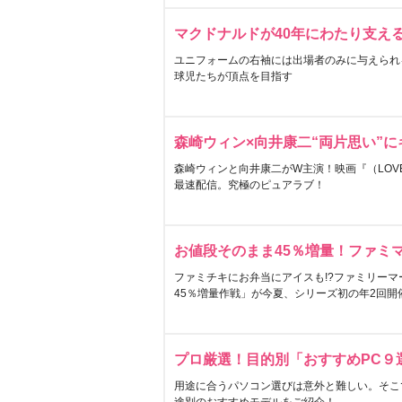
マクドナルドが40年にわたり支え
ユニフォームの右袖には出場者のみに与えられ
球児たちが頂点を目指す
森崎ウィン×向井康二“両片思い”
森崎ウィンと向井康二がW主演！映画『（LOVE S
最速配信。究極のピュアラブ！
お値段そのまま45％増量！ファミ
ファミチキにお弁当にアイスも!?ファミリーマ
45％増量作戦」が今夏、シリーズ初の年2回開
プロ厳選！目的別「おすすめPC９
用途に合うパソコン選びは意外と難しい。そこ