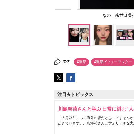
なの｜来世は美少女
タグ
#整形
#整形ビフォーアフター
注目★トピックス
川島海荷さんと学ぶ 日常に潜む“人
「人身取引」って海外の話だと思ってませんか
起きています。川島海荷さんと学ぶリアルな実