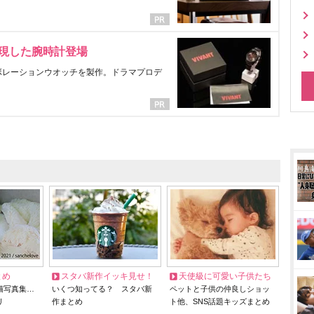
表現した腕時計登場
ラボレーションウオッチを製作。ドラマプロデ
とめ
スタバ新作イッキ見せ！
天使級に可愛い子供たち
猫写真集…
いくつ知ってる？ スタバ新
ペットと子供の仲良しショッ
リ
作まとめ
ト他、SNS話題キッズまとめ