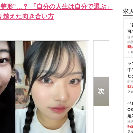
整形”…？ 「自分の人生は自分で選ぶ」
求
り越えた向き合い方
「
可
株
郷
時給
アル
ラ
中
た
町
時給
アル
ベ
O
週
株
時給
アル