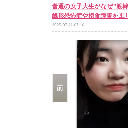
普通の女子大生がなぜ”渡韓
醜形恐怖症や摂食障害を乗
2025-07-11 07:10