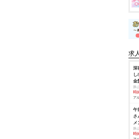
求
深
し
金
豚
時給
アル
午
さ
メ
豚
時給