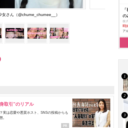
「
さん（@chume_chumee__）
の
株
時給
アル
身取引”のリアル
？実は恋愛や悪質ホスト、SNSの投稿からも
態。