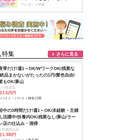
プレゼント特集
人特集
さらに見る
夜帯だけ!週1～OK/WワークOK/残業な
/絶品まかないがたったの1円/髪色自由!
髪もOK/豚山
山 小田原店
1,625円
バイト・パート / 神奈川県
前中の3時間だけ!週1～OK/未経験・主婦
ん活躍中/扶養内OK/残業なし/豚山/ラー
ン店の仕込み・清掃
山 武蔵村山店
1,300円