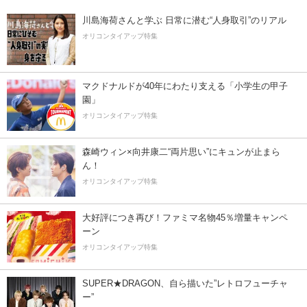
川島海荷さんと学ぶ 日常に潜む“人身取引”のリアル
オリコンタイアップ特集
マクドナルドが40年にわたり支える「小学生の甲子
園」
オリコンタイアップ特集
森崎ウィン×向井康二“両片思い”にキュンが止まら
ん！
オリコンタイアップ特集
大好評につき再び！ファミマ名物45％増量キャンペ
ーン
オリコンタイアップ特集
SUPER★DRAGON、自ら描いた”レトロフューチャ
ー”