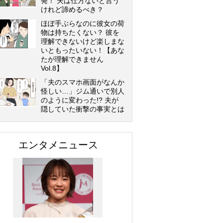
発！ 夫は仕方ないと言う
けれど諦めるべき？
ほぼ手ぶらなのに彼女の荷
物は持ちたくない？ 彼を
理解できないけど楽しまな
いともったいない！【あな
たが理解できません
Vol.8】
「夫のスマホ画面がなんか
怪しい…」ジム通いで別人
のように変わった!? 夫が
隠していた衝撃の事実とは
エンタメニュース