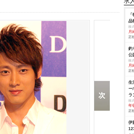
求
「
品
株
月給
正社
釣
公
株
月給
正社
生
ー
ラ
株
年
正社
伊
1