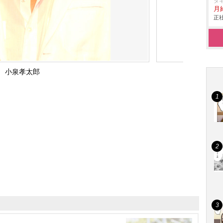
タ
月給
正社
小泉孝太郎