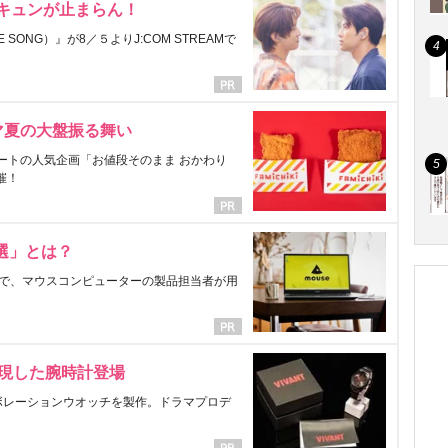
にキュンが止まらん！
ONG）』が8／５よりJ:COM STREAMで
マ夏の大盤振る舞い
ートの人気企画「お値段そのまま おかわり
催！
選」とは？
で、マウスコンピューターの製品担当者が用
表現した腕時計登場
ラボレーションウオッチを製作。ドラマプロデ