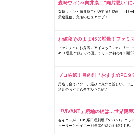
森崎ウィン×向井康二“両片思い”
森崎ウィンと向井康二がW主演！映画『（LOVE S
最速配信。究極のピュアラブ！
お値段そのまま45％増量！ファミ
ファミチキにお弁当にアイスも!?ファミリーマ
45％増量作戦」が今夏、シリーズ初の年2回開
プロ厳選！目的別「おすすめPC９
用途に合うパソコン選びは意外と難しい。そこ
途別のおすすめモデルをご紹介！
『VIVANT』続編の鍵は…世界観
セイコーが、TBS系日曜劇場『VIVANT』コ
ューサーとセイコー担当者が魅力を解説する。