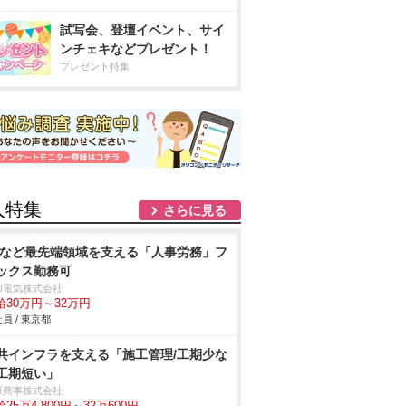
試写会、登壇イベント、サイ
ンチェキなどプレゼント！
プレゼント特集
人特集
さらに見る
Vなど最先端領域を支える「人事労務」フ
ックス勤務可
和電気株式会社
給30万円～32万円
員 / 東京都
共インフラを支える「施工管理/工期少な
工期短い」
原商事株式会社