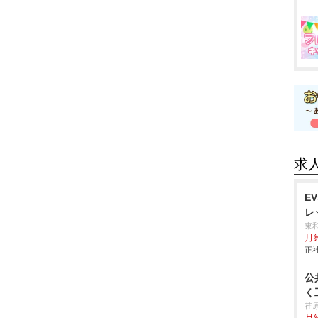
求
E
レ
東
月
正社
公
く
荏