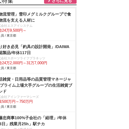
人特集
さらに見る
物流管理」雪印メグミルクグループで食
物流を支える人材に
式会社エスアイシステム
24万9,500円～
員 / 東京都
り好き必見「釣具の設計開発」/DAIWA
認製品/年休117日
式会社スポーツライフプラネッツ
24万2,000円～31万7,000円
員 / 東京都
活雑貨・日用品等の品質管理マネージャ
/プライム上場大手グループの生活雑貨ブ
ンド
式会社アインファーマシーズ
収500万円～750万円
員 / 東京都
藤忠商事100%子会社の「経理」/年休
23日」残業月25h」駅チカ