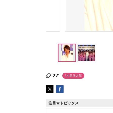
タグ
#小泉孝太郎
注目★トピックス