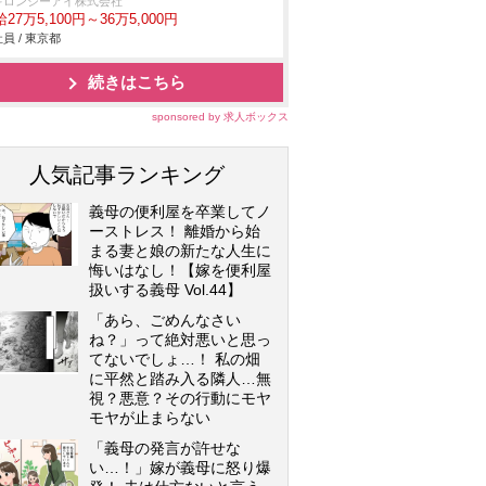
キロンシーアイ株式会社
27万5,100円～36万5,000円
員 / 東京都
続きはこちら
sponsored by 求人ボックス
人気記事ランキング
義母の便利屋を卒業してノ
ーストレス！ 離婚から始
まる妻と娘の新たな人生に
悔いはなし！【嫁を便利屋
扱いする義母 Vol.44】
「あら、ごめんなさい
ね？」って絶対悪いと思っ
てないでしょ…！ 私の畑
に平然と踏み入る隣人…無
視？悪意？その行動にモヤ
モヤが止まらない
「義母の発言が許せな
い…！」嫁が義母に怒り爆