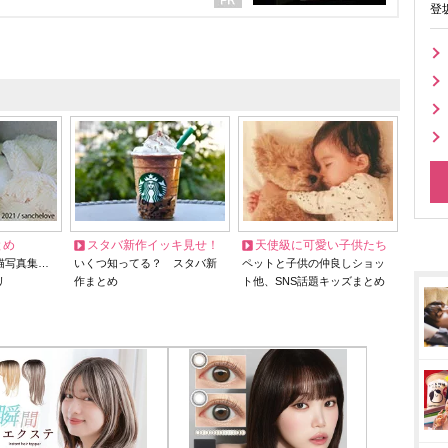
登
とめ
スタバ新作イッキ見せ！
天使級に可愛い子供たち
猫写真集…
いくつ知ってる？ スタバ新
ペットと子供の仲良しショッ
リ
作まとめ
ト他、SNS話題キッズまとめ